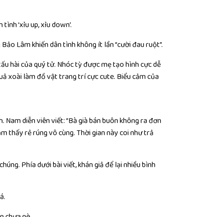
ình ‘xỉu up, xỉu down’.
Bảo Lâm khiến dân tình không ít lần “cười đau ruột”.
ấu hài của quý tử. Nhóc tỳ được mẹ tạo hình cực dễ
uả xoài làm đồ vật trang trí cực cute. Biểu cảm của
. Nam diễn viên viết: “Bà già bán buôn không ra đơn
ảm thấy rẻ rúng vô cùng. Thời gian này coi như trả
ng. Phía dưới bài viết, khán giả để lại nhiều bình
á.
n chưa nè.