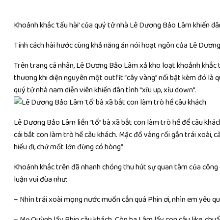
Khoảnh khắc ‘tấu hài’ của quý tử nhà Lê Dương Bảo Lâm khiến dân t
Tính cách hài hước cùng khả năng ăn nói hoạt ngôn của Lê Dương 
Trên trang cá nhân, Lê Dương Bảo Lâm xả kho loạt khoảnh khắc t
thương khi diện nguyên một outfit “cây vàng” nổi bật kèm đó là q
quý tử nhà nam diễn viên khiến dân tình “xỉu up, xỉu down”.
Lê Dương Bảo Lâm liền “tố” bà xã bắt con làm trò hề để câu khách
cái bắt con làm trò hề câu khách. Mặc đồ vàng rồi gắn trái xoài, c
hiếu đi, chứ mốt lớn đừng có hòng”.
Khoảnh khắc trên đã nhanh chóng thu hút sự quan tâm của công chú
luận vui đùa như:
– Nhìn trái xoài mọng nước muốn cắn quá Phin ơi, nhìn em yêu qu
– Mẹ Quỳnh lấy Phin câu khách. Còn ba Lâm lấy con câu like, chuẩ