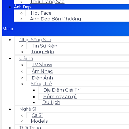
Thời Trang Sao
Ảnh Đẹp
Hot Face
Ảnh Đẹp Bốn Phương
Menu
Nhịp Sống Sao
Tin Sự Kiện
Tổng Hợp
Giải Trí
TV Show
Âm Nhạc
Điện Ảnh
Sống Trẻ
Địa Điểm Giải Trí
Hôm nay ăn gì
Du Lịch
Nghệ Sĩ
Ca Sĩ
Models
Thời Trang