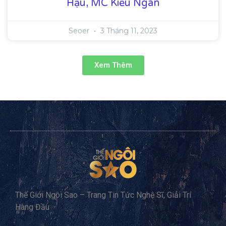
Hậu, MC Kiều Ngân
Seoer
3 Tháng 11, 2023
Xem Thêm
Thế Giới Ngôi Sao – Trang Tin Tức Nghệ Sĩ, Giải Trí
Hàng Đầu