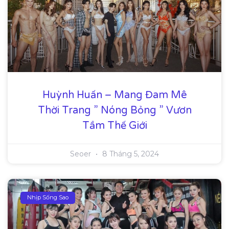
Huỳnh Huấn – Mang Đam Mê
Thời Trang ” Nóng Bỏng ” Vươn
Tầm Thế Giới
Seoer
8 Tháng 5, 2024
Nhịp Sống Sao