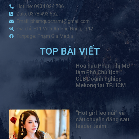
Hotline: 0934.024.786
Zalo: 0378.493.552
Email: phamquocnamt@gmail.com
Địa chỉ: E11 Villa An Phú Đông, Q.12
Fanpage: Phạm Gia Media
TOP BÀI VIẾT
Hoa hậu Phan Thị Mơ
làm Phó Chủ tịch
CLB Doanh nghiệp
Mekong tại TP.HCM
“Hot girl leo núi” và
câu chuyện đằng sau
leader team