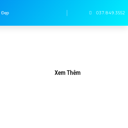
037.849.3552
 Đẹp
Xem Thêm