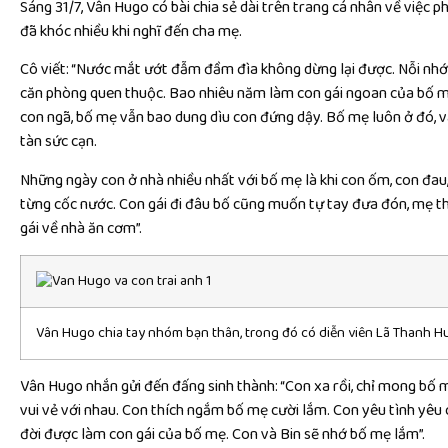
Sáng 31/7, Vân Hugo có bài chia sẻ dài trên trang cá nhân về việc p
đã khóc nhiều khi nghĩ đến cha mẹ.
Cô viết: “Nước mắt ướt đẫm đầm đìa không dừng lại được. Nỗi nhớ l
căn phòng quen thuộc. Bao nhiêu năm làm con gái ngoan của bố mẹ
con ngã, bố mẹ vẫn bao dung dìu con đứng dậy. Bố mẹ luôn ở đó, và 
tàn sức cạn.
Những ngày con ở nhà nhiều nhất với bố mẹ là khi con ốm, con đau,
từng cốc nước. Con gái đi đâu bố cũng muốn tự tay đưa đón, mẹ th
gái về nhà ăn cơm”.
Vân Hugo chia tay nhóm bạn thân, trong đó có diễn viên Lã Thanh 
Vân Hugo nhắn gửi đến đấng sinh thành: “Con xa rồi, chỉ mong bố m
vui vẻ với nhau. Con thích ngắm bố mẹ cười lắm. Con yêu tình yêu 
đời được làm con gái của bố mẹ. Con và Bin sẽ nhớ bố mẹ lắm”.