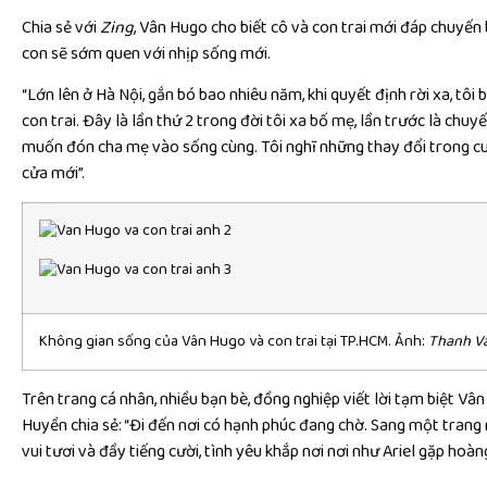
Chia sẻ với
Zing
, Vân Hugo cho biết cô và con trai mới đáp chuyế
con sẽ sớm quen với nhịp sống mới.
“Lớn lên ở Hà Nội, gắn bó bao nhiêu năm, khi quyết định rời xa, tôi
con trai. Đây là lần thứ 2 trong đời tôi xa bố mẹ, lần trước là chuyế
muốn đón cha mẹ vào sống cùng. Tôi nghĩ những thay đổi trong cu
cửa mới”.
Không gian sống của Vân Hugo và con trai tại TP.HCM. Ảnh:
Thanh V
Trên trang cá nhân, nhiều bạn bè, đồng nghiệp viết lời tạm biệt Vâ
Huyền chia sẻ: “Đi đến nơi có hạnh phúc đang chờ. Sang một trang
vui tươi và đầy tiếng cười, tình yêu khắp nơi nơi như Ariel gặp hoàn