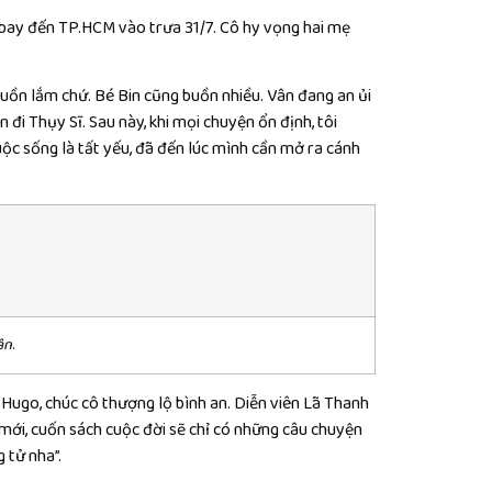
n bay đến TP.HCM vào trưa 31/7. Cô hy vọng hai mẹ
 buồn lắm chứ. Bé Bin cũng buồn nhiều. Vân đang an ủi
n đi Thụy Sĩ. Sau này, khi mọi chuyện ổn định, tôi
ộc sống là tất yếu, đã đến lúc mình cần mở ra cánh
ân
.
n Hugo, chúc cô thượng lộ bình an. Diễn viên Lã Thanh
 mới, cuốn sách cuộc đời sẽ chỉ có những câu chuyện
g tử nha”.