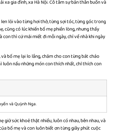
hải xa gia đình, xa Hà Nội. Cô tâm sự bản thân buồn và
en lỏi vào từng hơi thở, từng sợi tóc, từng góc trong
, cũng có lúc khiến bố mẹ phiền lòng, nhưng thấy
con thì cứ mải miết đi mỗi ngày, chỉ về nhà khi ngày
 và bố mẹ lại lo lắng, chăm cho con từng bát cháo
ì luôn nấu những món con thích nhất, chỉ thích con
Huyền và Quỳnh Nga.
ẹ giữ sức khoẻ thật nhiều, luôn có nhau, bên nhau, và
của bố mẹ và con luôn biết ơn từng giây phút cuộc