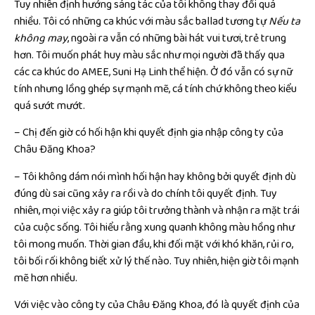
Tuy nhiên định hướng sáng tác của tôi không thay đổi quá
nhiều. Tôi có những ca khúc với màu sắc ballad tương tự
Nếu ta
không may
, ngoài ra vẫn có những bài hát vui tươi, trẻ trung
hơn. Tôi muốn phát huy màu sắc như mọi người đã thấy qua
các ca khúc do AMEE, Suni Hạ Linh thể hiện. Ở đó vẫn có sự nữ
tính nhưng lồng ghép sự mạnh mẽ, cá tính chứ không theo kiểu
quá sướt mướt.
– Chị đến giờ có hối hận khi quyết định gia nhập công ty của
Châu Đăng Khoa?
– Tôi không dám nói mình hối hận hay không bởi quyết định dù
đúng dù sai cũng xảy ra rồi và do chính tôi quyết định. Tuy
nhiên, mọi việc xảy ra giúp tôi trưởng thành và nhận ra mặt trái
của cuộc sống. Tôi hiểu rằng xung quanh không màu hồng như
tôi mong muốn. Thời gian đầu, khi đối mặt với khó khăn, rủi ro,
tôi bối rối không biết xử lý thế nào. Tuy nhiên, hiện giờ tôi mạnh
mẽ hơn nhiều.
Với việc vào công ty của Châu Đăng Khoa, đó là quyết định của