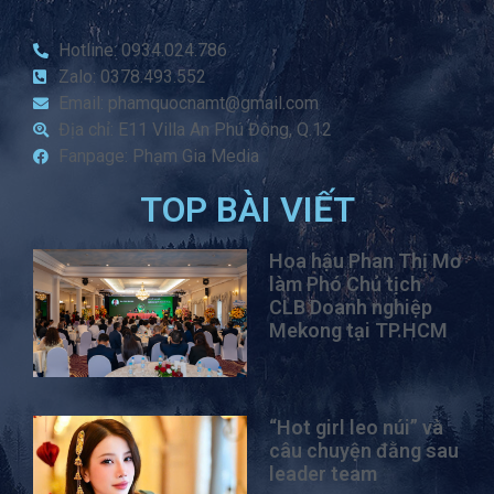
Hotline: 0934.024.786
Zalo: 0378.493.552
Email: phamquocnamt@gmail.com
Địa chỉ: E11 Villa An Phú Đông, Q.12
Fanpage: Phạm Gia Media
TOP BÀI VIẾT
Hoa hậu Phan Thị Mơ
làm Phó Chủ tịch
CLB Doanh nghiệp
Mekong tại TP.HCM
“Hot girl leo núi” và
câu chuyện đằng sau
leader team