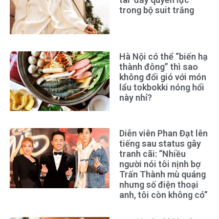
trong bộ suit trắng
Hà Nội có thể “biến hạ
thành đông” thì sao
không đổi gió với món
lẩu tokbokki nóng hổi
này nhỉ?
Diễn viên Phan Đạt lên
tiếng sau status gây
tranh cãi: “Nhiều
người nói tôi nịnh bợ
Trấn Thành mù quáng
nhưng số điện thoại
anh, tôi còn không có”