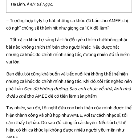
Hạ Linh. Ả
nh: Bá Ngọc.
– Trường hợp Lyly tự hát những ca khúc đã bán cho AMEE, chị
có nghĩ chúng sẽ thành hit như giọng ca 10X đã làm?
– Tất cả ca khúc tự sáng tác tôi đều yêu thích chứ không phải
bài nào không thích thì bán cho người khác. Nếu được hát
những ca khúc do chính mình sáng tác, đương nhiên đó là niềm
vui lớn.
Ban đầu, tôi cũng khá buồn và tiếc nuối khi không thể thể hiện
những ca khúc do chính mình sáng tác. Khi đó, tôi rất nghèo nên
phải bán
Đen đá không đường, Sao anh chưa về nhà, Anh nhà
ở đâu thế
cho AMEE để có tiền làm sản phẩm.
Tuy nhiên, sau đó, tôi nghĩ đứa con tinh thần của mình được thể
hiện thành công và phù hợp như AMEE, với tư cách nhạc sĩ, tôi
cảm thấy tự hào. Dù sao đó cũng là cái duyên. Nếu tôi tự thể
hiện, có khi ca khúc lại không được nhiều người yêu mến như
AMEE.