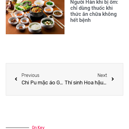
Người Hàn khi bị ốm:
chỉ dùng thuốc khi
thức ăn chữa không
hết bệnh
Previous
Next
Chi Pu mặc áo Gucci giống Mai Davika, Châu Bùi cầm ví 1.270 USD
Thí sinh Hoa hậu Việt Nam đỗ 3 đại học ở Mỹ
On Key