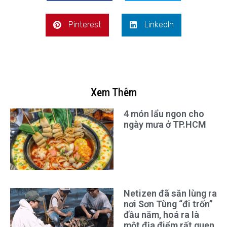
Pinterest
LinkedIn
Xem Thêm
4 món lẩu ngon cho
ngày mưa ở TP.HCM
Netizen đã săn lùng ra
nơi Sơn Tùng “đi trốn”
đầu năm, hoá ra là
một địa điểm rất quen