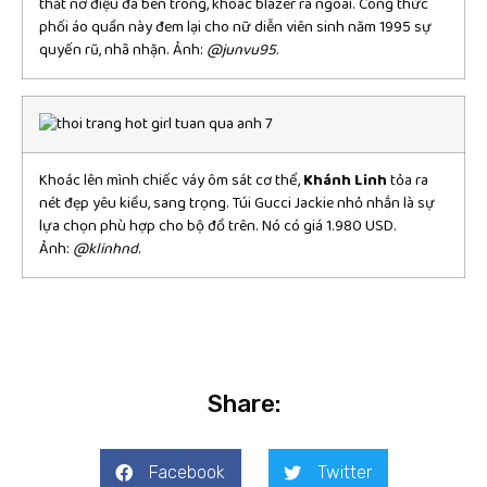
thắt nơ điệu đà bên trong, khoác blazer ra ngoài. Công thức
phối áo quần này đem lại cho nữ diễn viên sinh năm 1995 sự
quyến rũ, nhã nhặn. Ảnh:
@junvu95
.
Khoác lên mình chiếc váy ôm sát cơ thể,
Khánh Linh
tỏa ra
nét đẹp yêu kiều, sang trọng. Túi Gucci Jackie nhỏ nhắn là sự
lựa chọn phù hợp cho bộ đồ trên. Nó có giá 1.980 USD.
Ảnh:
@klinhnd
.
Share:
Facebook
Twitter