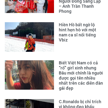
Người Đồng Sáng Lập
– Anh Trần Thanh
Phong
Hiền Hồ bất ngờ lộ
hint hẹn hò với một
nam ca sĩ nổi tiếng
Vbiz
Biết Việt Nam có cả
“rổ” girl xinh nhưng
Bâu mới chính là người
được gọi tên nhiều
nhất trên các diễn đàn
gái đẹp
C.Ronaldo bị chỉ trích
vì không đeo khẩu