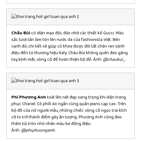
Châu Bùi
có diện mạo độc đáo nhờ các thiết kế Gucci. Màu
sắc tươi tắn làm tôn lên nước da của fashionista Việt. Bên
cạnh đó, chi tiết xẻ giúp cô khoe được đôi tất chân ren sành
điệu đến từ thương hiệu Italy. Châu Bùi không quên đeo găng
tay, kính mắt, vòng cổ để hoàn thiện bộ đồ. Ảnh:
@chaubui_
.
Phí Phương Anh
toát lên nét đẹp sang trọng khi diện trang
phục Chanel. Cô phối áo ngắn cùng quần jeans cạp cao. Trên
bộ đồ của nữ người mẫu, những chiếc vòng cổ ngọc trai kích
cỡ to trở thành điểm gây ấn tượng. Phương Anh cũng đeo
thêm túi tròn nhỏ nhắn màu be đồng điệu.
Ảnh:
@phi.phuonganh.