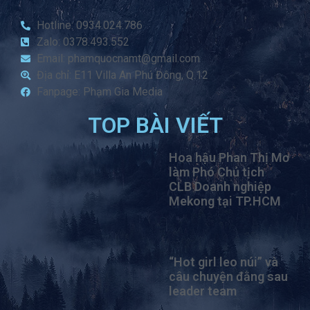
Hotline: 0934.024.786
Zalo: 0378.493.552
Email: phamquocnamt@gmail.com
Địa chỉ: E11 Villa An Phú Đông, Q.12
Fanpage: Phạm Gia Media
TOP BÀI VIẾT
Hoa hậu Phan Thị Mơ
làm Phó Chủ tịch
CLB Doanh nghiệp
Mekong tại TP.HCM
“Hot girl leo núi” và
câu chuyện đằng sau
leader team