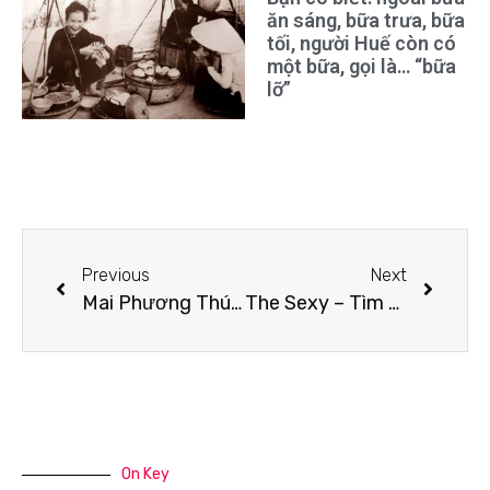
ăn sáng, bữa trưa, bữa
tối, người Huế còn có
một bữa, gọi là… “bữa
lỡ”
Previous
Next
Mai Phương Thúy: “Tôi mặc đồ gì cũng gợi cảm”
The Sexy – Tìm kiếm đại diện phong cách gợi cảm
On Key