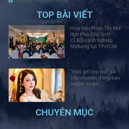
Fanpage: Phạm Gia Media
TOP BÀI VIẾT
Hoa hậu Phan Thị Mơ
làm Phó Chủ tịch
CLB Doanh nghiệp
Mekong tại TP.HCM
“Hot girl leo núi” và
câu chuyện đằng sau
leader team
CHUYÊN MỤC