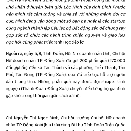
“Sinh ra và lớn lên trong một gia đình thuần nông tại một xã
khó khăn ở huyện biên giới Lộc Ninh của tỉnh Bình Phước
nên mình rất cảm thông và chia sẻ với những mảnh đời cơ
cực. Mình đang vận động một số bạn bè, nhất là các startup
cùng ngành thành lập Câu lạc bộ Bất động sản để chung tay
góp sức tổ chức các hành trình thiện nguyện và giao lưu,
học hỏi, cùng phát triển”,
anh Học tiếp lời.
Ngoài ra, ngày 5/8, Tỉnh Đoàn, Hội Nữ doanh nhân tỉnh, Chi hội
Nữ doanh nhân TP Đồng Xoài đã gửi 200 phần quà (270.000
đồng/phần) đến xã Tân Thành và các phường Tiến Thành, Tân
Phú, Tân Đồng (TP Đồng Xoài); qua đó tiếp tục hỗ trợ người
dân trong tỉnh. Những phần quà này được đội shipper tình
nguyện (Thành Đoàn Đồng Xoài) chuyển đến từng hộ gia đình
gặp khó trong thời gian giãn cách xã hội.
Chị Nguyễn Thị Ngọc Minh, Chi hội trưởng Chi hội Nữ doanh
nhân TP Đồng Xoài (bìa trái) cùng Bí thư Tỉnh Đoàn Trần Quốc