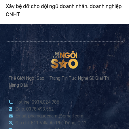
Xây bệ đỡ cho đội ngũ doanh nhân, doanh nghiệp
CNHT
Thế Giới Ngôi Sao – Trang Tin Tức Nghệ Sĩ, Giải Trí
Hàng Đầu
Hotline: 0934.024.786
Zalo: 0378.493.552
Email: phamquocnamt@gmail.com
Địa chỉ: E11 Villa An Phú Đông, Q.12