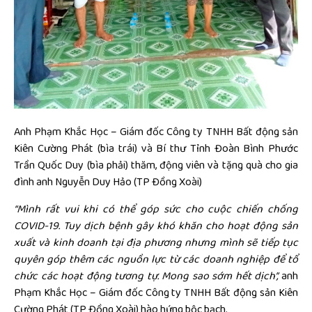
Anh Phạm Khắc Học – Giám đốc Công ty TNHH Bất động sản
Kiên Cường Phát (bìa trái) và Bí thư Tỉnh Đoàn Bình Phước
Trần Quốc Duy (bìa phải) thăm, động viên và tặng quà cho gia
đình anh Nguyễn Duy Hảo (TP Đồng Xoài)
“Mình rất vui khi có thể góp sức cho cuộc chiến chống
COVID-19. Tuy dịch bệnh gây khó khăn cho hoạt động sản
xuất và kinh doanh tại địa phương nhưng mình sẽ tiếp tục
quyên góp thêm các nguồn lực từ các doanh nghiệp để tổ
chức các hoạt động tương tự. Mong sao sớm hết dịch”,
anh
Phạm Khắc Học – Giám đốc Công ty TNHH Bất động sản Kiên
Cường Phát (TP Đồng Xoài) hào hứng bộc bạch.