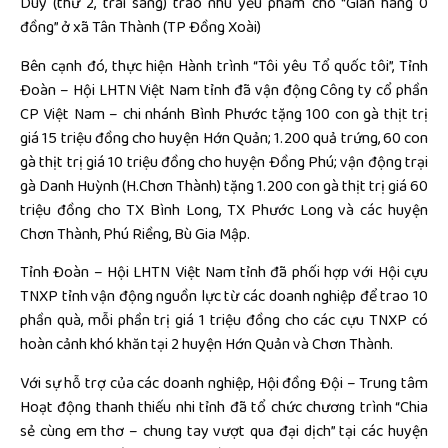
Duy (thứ 2, trái sang) trao nhu yếu phẩm cho “Gian hàng 0
đồng” ở xã Tân Thành (TP Đồng Xoài)
Bên cạnh đó, thực hiện Hành trình “Tôi yêu Tổ quốc tôi”, Tỉnh
Đoàn – Hội LHTN Việt Nam tỉnh đã vận động Công ty cổ phần
CP Việt Nam – chi nhánh Bình Phước tặng 100 con gà thịt trị
giá 15 triệu đồng cho huyện Hớn Quản; 1.200 quả trứng, 60 con
gà thịt trị giá 10 triệu đồng cho huyện Đồng Phú; vận động trại
gà Danh Huỳnh (H.Chơn Thành) tặng 1.200 con gà thịt trị giá 60
triệu đồng cho TX Bình Long, TX Phước Long và các huyện
Chơn Thành, Phú Riềng, Bù Gia Mập.
Tỉnh Đoàn – Hội LHTN Việt Nam tỉnh đã phối hợp với Hội cựu
TNXP tỉnh vận động nguồn lực từ các doanh nghiệp để trao 10
phần quà, mỗi phần trị giá 1 triệu đồng cho các cựu TNXP có
hoàn cảnh khó khăn tại 2 huyện Hớn Quản và Chơn Thành.
Với sự hỗ trợ của các doanh nghiệp, Hội đồng Đội – Trung tâm
Hoạt động thanh thiếu nhi tỉnh đã tổ chức chương trình “Chia
sẻ cùng em thơ – chung tay vượt qua đại dịch” tại các huyện