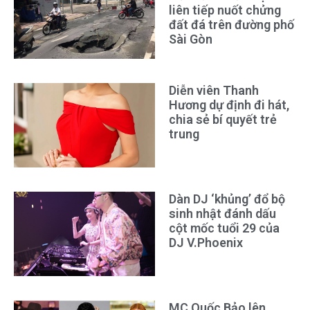
liên tiếp nuốt chửng
đất đá trên đường phố
Sài Gòn
Diễn viên Thanh
Hương dự định đi hát,
chia sẻ bí quyết trẻ
trung
Dàn DJ ‘khủng’ đổ bộ
sinh nhật đánh dấu
cột mốc tuổi 29 của
DJ V.Phoenix
MC Quốc Bảo lên