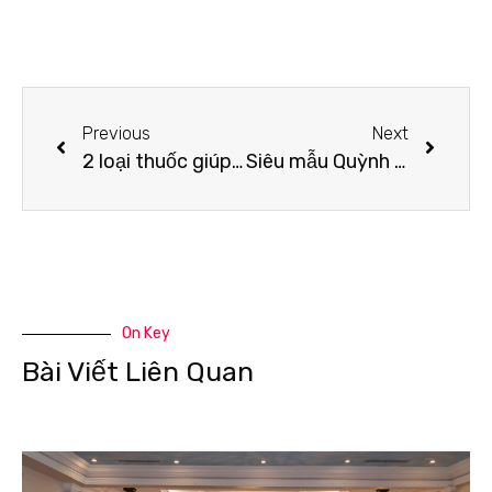
Previous
Next
2 loại thuốc giúp F0 hạn chế chuyển nặng khi cách ly tại nhà
Siêu mẫu Quỳnh Hoa không ngại khó ngại khổ, trao quà tận tay người dân bị phong tỏa
On Key
Bài Viết Liên Quan