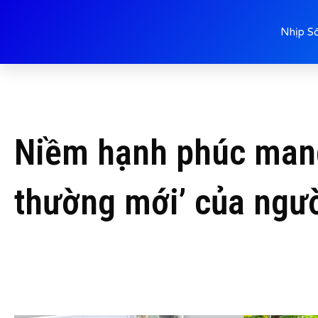
Nhịp S
Niềm hạnh phúc mang
thường mới’ của ngườ