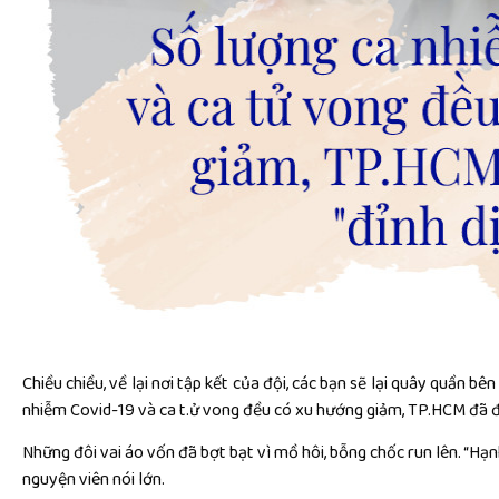
Chiều chiều, về lại nơi tập kết của đội, các bạn sẽ lại quây quần bê
nhiễm Covid-19 và ca t.ử vong đều có xu hướng giảm, TP.HCM đã đi 
Những đôi vai áo vốn đã bợt bạt vì mồ hôi, bỗng chốc run lên. “Hạnh
nguyện viên nói lớn.