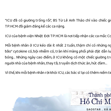
“ICU đã có giường trống rồi”, BS Từ Lê Anh Thảo chỉ vào chiếc 
TP.HCM đã giảm đáng kể các ca nặng.
ICU của bệnh viện Nhiệt Đới TP.HCM là nơi tiếp nhận các ca mắc C
Mỗi bệnh nhân ở ICU kéo dài ít nhất 2 tuần, thậm chí có những ng
bão” cytokine có, bội nhiễm có, tràn khí màng phổi phải đặt dẫn lư
bóng… Những ngày cao điểm, ở ICU không có một chiếc giường trốn
người nhà của bệnh nhân, thay tã, truyền dịch thức ăn, hút đàm…
Vì thế, khi mỗi bệnh nhân rời khỏi ICU, các bác sĩ lại có thêm niềm t