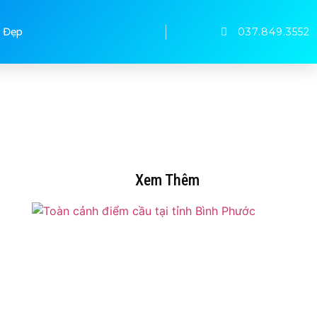
037.849.3552
 Đẹp
Xem Thêm