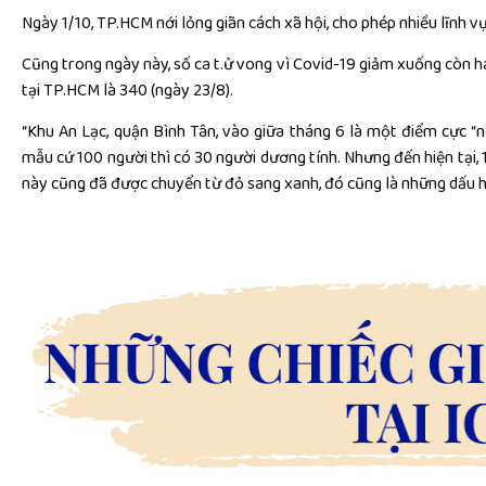
Ngày 1/10, TP.HCM nới lỏng giãn cách xã hội, cho phép nhiều lĩnh vự
Cũng trong ngày này, số ca t.ử vong vì Covid-19 giảm xuống còn ha
tại TP.HCM là 340 (ngày 23/8).
“Khu An Lạc, quận Bình Tân, vào giữa tháng 6 là một điểm cực “nó
mẫu cứ 100 người thì có 30 người dương tính. Nhưng đến hiện tại, 1
này cũng đã được chuyển từ đỏ sang xanh, đó cũng là những dấu hi