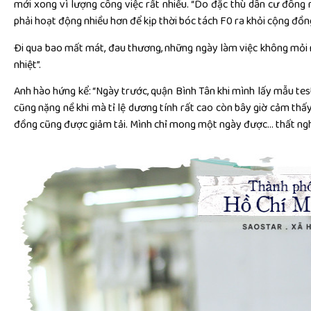
mới xong vì lượng công việc rất nhiều. “Do đặc thù dân cư đông 
phải hoạt động nhiều hơn để kịp thời bóc tách F0 ra khỏi cộng đồng
Đi qua bao mất mát, đau thương, những ngày làm việc không mỏi 
nhiệt”.
Anh hào hứng kể: “Ngày trước, quận Bình Tân khi mình lấy mẫu test 
cũng nặng nề khi mà tỉ lệ dương tính rất cao còn bây giờ cảm th
đồng cũng được giảm tải. Mình chỉ mong một ngày được… thất ngh