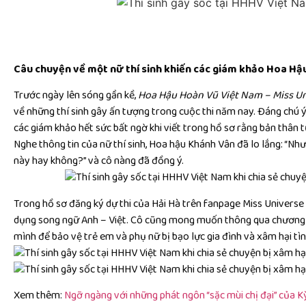
Câu chuyện về một nữ thí sinh khiến các giám khảo Hoa Hậ
Trước ngày lên sóng gần kề,
Hoa Hậu Hoàn Vũ Việt Nam – Miss U
về những thí sinh gây ấn tượng trong cuộc thi năm nay. Đáng chú 
các giám khảo hết sức bất ngờ khi viết trong hồ sơ rằng bản thân t
Nghe thông tin của nữ thí sinh, Hoa hậu Khánh Vân đã lo lắng: “Nh
này hay không?” và cô nàng đã đồng ý.
Trong hồ sơ đăng ký dự thi của Hải Hà trên fanpage Miss Universe
dụng song ngữ Anh – Việt. Cô cũng mong muốn thông qua chương t
mình để bảo vệ trẻ em và phụ nữ bị bạo lực gia đình và xâm hại tìn
Xem thêm:
Ngỡ ngàng với những phát ngôn “sặc mùi chị đại” của 