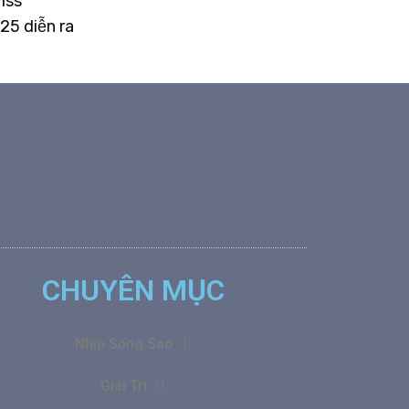
iss
25 diễn ra
CHUYÊN MỤC
Nhịp Sống Sao
Giải Trí