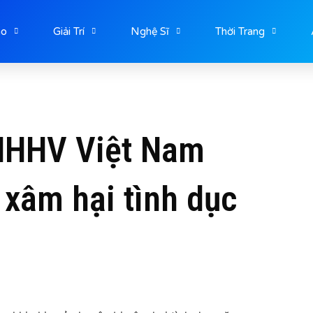
ao
Giải Trí
Nghệ Sĩ
Thời Trang
 HHHV Việt Nam
 xâm hại tình dục