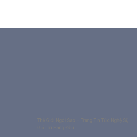
Thế Giới Ngôi Sao – Trang Tin Tức Nghệ Sĩ,
Giải Trí Hàng Đầu