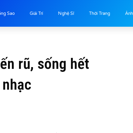
ống Sao
Giải Trí
Nghệ Sĩ
Thời Trang
Ảnh
ến rũ, sống hết
 nhạc