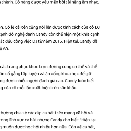
h thành. Cô nàng được yêu mến bởi tài năng âm nhạc,
ên. Có lẽ cái tên cũng nói lên được tính cách của cô DJ
n cạnh đó, nghệ danh Candy còn thể hiện một khía cạnh
ắt đầu công việc DJ từ năm 2015. Hiện tại, Candy đã
ệ An.
 các trang phục khoe trọn đường cong cơ thể và thể
ôn cố gắng tập luyện và ăn uống khoa học để giữ
ng được nhiều người đánh giá cao. Candy luôn biết
g của cô mỗi lần xuất hiện trên sân khấu.
hường chia sẻ các clip ca hát trên mạng xã hội và
rong lĩnh vực ca hát nhưng Candy cho biết: “Hiện tại
g muốn được học hỏi nhiều hơn nữa. Còn về ca hát,