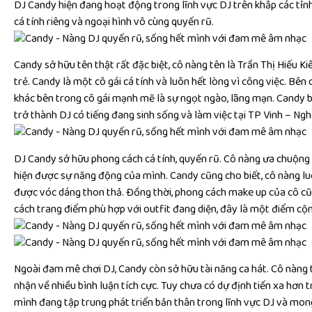
DJ Candy hiện đang hoạt động trong lĩnh vực DJ trên khắp các tỉn
cá tính riêng và ngoại hình vô cùng quyến rũ.
Candy sở hữu tên thật rất đặc biệt, cô nàng tên là Trần Thị Hiếu Ki
trẻ. Candy là một cô gái cá tính và luôn hết lòng vì công việc. Bê
khác bên trong cô gái mạnh mẽ là sự ngọt ngào, lãng mạn. Candy b
trở thành DJ có tiếng đang sinh sống và làm việc tại TP Vinh – Ngh
DJ Candy sở hữu phong cách cá tính, quyến rũ. Cô nàng ưa chuộng
hiện được sự năng động của mình. Candy cũng cho biết, cô nàng lu
được vóc dáng thon thả. Đồng thời, phong cách make up của cô cũ
cách trang điểm phù hợp với outfit đang diện, đây là một điểm cộn
Ngoài đam mê chơi DJ, Candy còn sở hữu tài năng ca hát. Cô nàng t
nhận về nhiều bình luận tích cực. Tuy chưa có dự định tiến xa hơn t
mình đang tập trung phát triển bản thân trong lĩnh vực DJ và mon