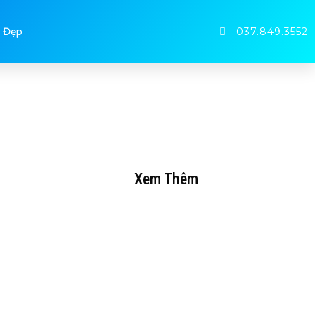
037.849.3552
 Đẹp
Xem Thêm