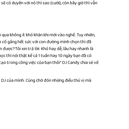
ẽ có duyên với nó thì sao (cười), còn bây giờ thì vẫn
i qua không ít khó khăn khi mới vào nghề. Tuy nhiên,
cần cố gắng hết sức với con đường mình chọn thì đã
được?Tôi xin trả lời: Khó hay dễ, lâu hay nhanh là
ọc thì nói thật kể cả 1 tuần hay 10 ngày bạn đã có
tạo trong công việc của bạn thôi” DJ Candy chia sẻ về
 DJ của mình. Cùng chờ đón những điều thú vị mà