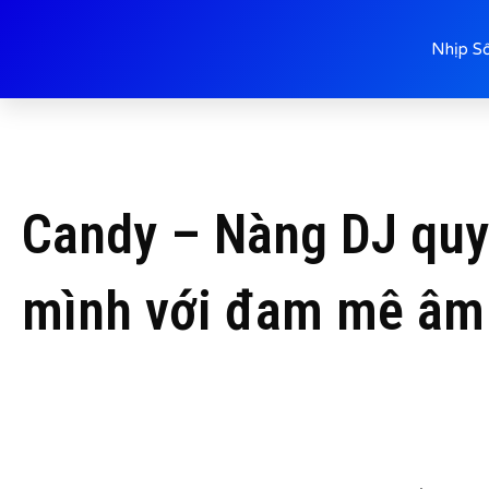
Nhịp S
Candy – Nàng DJ quy
mình với đam mê âm