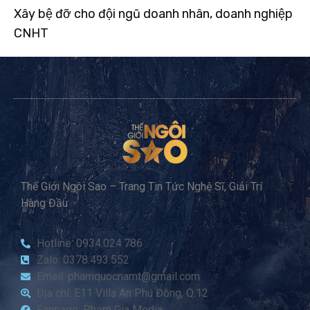
Xây bệ đỡ cho đội ngũ doanh nhân, doanh nghiệp
CNHT
Thế Giới Ngôi Sao – Trang Tin Tức Nghệ Sĩ, Giải Trí
Hàng Đầu
Hotline: 0934.024.786
Zalo: 0378.493.552
Email: phamquocnamt@gmail.com
Địa chỉ: E11 Villa An Phú Đông, Q.12
Fanpage: Phạm Gia Media