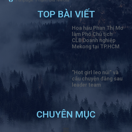
TOP BÀI VIẾT
Hoa hậu Phan Thị Mơ
làm Phó Chủ tịch
CLB Doanh nghiệp
Mekong tại TP.HCM
“Hot girl leo núi” và
câu chuyện đằng sau
leader team
CHUYÊN MỤC