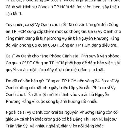
Theo đó, trong sáng 24-3, ca sĩ Vy Oanh phải có mặt tại Phòng
Cảnh sát Hình sự Công an TP HCM để làm việc theo giấy triệu
tập lần 1.
Tuy nhiên, ca sỹ Vy Oanh cho biết đã có văn bản gửi đến Công
an TP HCM cung cấp thêm một số thông tin. Ca sĩ Vy Oanh cho
rằng mình đang là bị hại trong vụ án bà Nguyễn Phương Hằng
do Văn phòng Cơ quan CSĐT Công an TP HCM đang điều tra.
Ca sĩ Vy Oanh cho rằng Phòng Cảnh sát Hình sự và Văn phòng
Cơ quan CSĐT Công an TP HCM phối hợp để đảm bảo việc giải
quyết vụ án một cách đầy đủ, toàn diện, đúng sự thật.
Do đã có văn bản gửi Công an TP HCM nên sáng 24-3, ca sĩ Vy
Oanh không có mặt như giấy triệu tập yêu cầu. Phía ca sĩ Vy
Oanh cho biết rất mệt mỏi khi dính vào vụ án bà Nguyễn
Phương Hằng vì cuộc sống bị ảnh hưởng rất nhiều.
Ngoài ca sĩ Vy Oanh, con trai bà Nguyễn Phương Hằng còn tố
giác 34 cá nhân khác trong đó có bà Đặng Thị Hàn Ni, luật sư
Trần Văn Sỹ…và nhiều nghệ sĩ, diễn viên nổi tiếng khác.