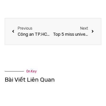
Previous
Next
Công an TP.HCM khám xét nơi ở của 4 nữ tiếp viên Vietnam Airlines
Top 5 miss universe Hương Ly nhận lời mời của Kelbin Phạm tranning cho học viên tại Kelbin Model Kids
On Key
Bài Viết Liên Quan