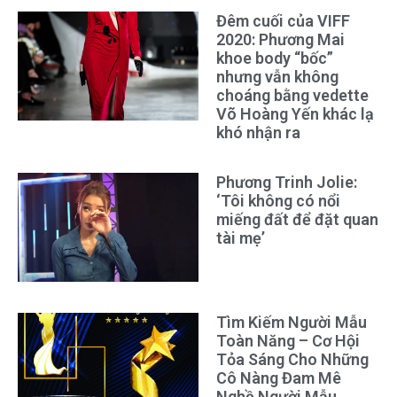
Đêm cuối của VIFF
2020: Phương Mai
khoe body “bốc”
nhưng vẫn không
choáng bằng vedette
Võ Hoàng Yến khác lạ
khó nhận ra
Phương Trinh Jolie:
‘Tôi không có nổi
miếng đất để đặt quan
tài mẹ’
Tìm Kiếm Người Mẫu
Toàn Năng – Cơ Hội
Tỏa Sáng Cho Những
Cô Nàng Đam Mê
Nghề Người Mẫu