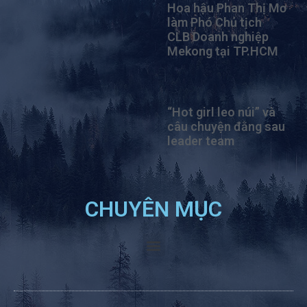
Hoa hậu Phan Thị Mơ
làm Phó Chủ tịch
CLB Doanh nghiệp
Mekong tại TP.HCM
“Hot girl leo núi” và
câu chuyện đằng sau
leader team
CHUYÊN MỤC