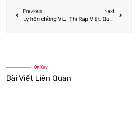
Previous
Next
Ly hôn chồng Việt kiều sau 6 năm chung sống, Á hậu Trúc Diễm hiện tại ra sao?
Thi Rap Việt, Quán quân The Voice Kids Quang Anh có tìm được hào quang đã mất?
On Key
Bài Viết Liên Quan