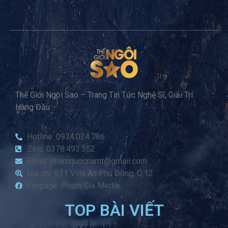
Thế Giới Ngôi Sao – Trang Tin Tức Nghệ Sĩ, Giải Trí
Hàng Đầu
Hotline: 0934.024.786
Zalo: 0378.493.552
Email: phamquocnamt@gmail.com
Địa chỉ: E11 Villa An Phú Đông, Q.12
Fanpage: Phạm Gia Media
TOP BÀI VIẾT