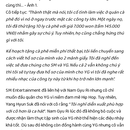
Cô tiếp tục:
“Thành thật mà nói, tôi cố tình làm việc ở quán cà
phê đó vì nó ở ngay trước mặt các công ty lớn. Một ngày nọ,
tôi đã thử tặng 10 ly cà phê với giá 7.000 won (tầm 145.000
VNĐ) nhằm gây sự chú ý. Tuy nhiên, họ cũng chẳng hứng thú
gì với tôi.
Kế hoạch tặng cà phê miễn phí thất bại, tôi liền chuyển sang
cách viết hồ sơ của mình vào 2 mảnh giấy.
Tôi đã nghĩ đến
việc sẽ đưa chúng cho SM và YG. Nếu cả 2 vẫn không chú ý
thì tôi sẽ tự tay đưa hồ sơ của mình cho YG vì tôi đã nghe rất
nhiều nhạc của công ty này từ khi họ trở nên lớn mạnh”.
SM Entertainment đã liên hệ với Nam Gyu Ri nhưng cô chỉ
muốn đầu quân cho YG vì niềm đam mê Hip Hop. Tuy nhiên,
Yang Hyun Suk đã nói với cô rằng: “
Tôi nghĩ diễn xuất phù hợp
với cô hơn là ca hát
“. Nam Gyu Ri lúc đó đã không bỏ cuộc và
được nhận làm thực tập sinh của YG nhờ thể hiện các điệu nhảy
khá tốt. Dù sau đó không còn đồng hành cùng YG nhưng cô vẫn