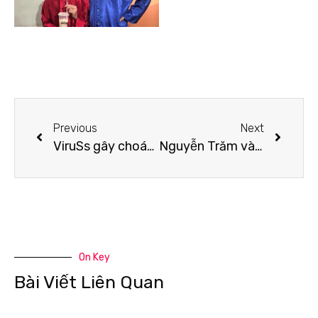
Previous
Next
ViruSs gây choáng khi hé lộ số đo hình thể trên truyền hình
Nguyễn Trăm và “máu” yêu Áo Dài làm nên Hoa Khôi Áo Dài TPHCM 2019
On Key
Bài Viết Liên Quan