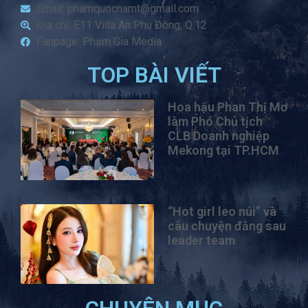
Email: phamquocnamt@gmail.com
Địa chỉ: E11 Villa An Phú Đông, Q.12
Fanpage: Phạm Gia Media
TOP BÀI VIẾT
Hoa hậu Phan Thị Mơ
làm Phó Chủ tịch
CLB Doanh nghiệp
Mekong tại TP.HCM
“Hot girl leo núi” và
câu chuyện đằng sau
leader team