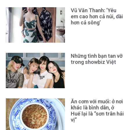
Vũ Văn Thanh: ‘Yêu
em cao hơn cả núi, dài
hơn cả sông’
Những tình bạn tan vỡ
trong showbiz Việt
Ăn cơm với muối: ở nơi
khác là bình dân, ở
Huế lại là “sơn trân hải
vị”