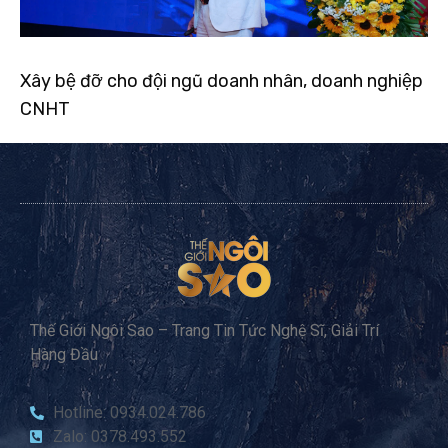
Xây bệ đỡ cho đội ngũ doanh nhân, doanh nghiệp
CNHT
Thế Giới Ngôi Sao – Trang Tin Tức Nghệ Sĩ, Giải Trí
Hàng Đầu
Hotline: 0934.024.786
Zalo: 0378.493.552