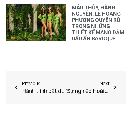
MÂU THỦY, HẰNG
NGUYỄN, LÊ HOÀNG
PHƯƠNG QUYẾN RŨ
TRONG NHỮNG
THIẾT KẾ MANG ĐẬM
DẤU ẤN BAROQUE
Previous
Next
Hành trình bắt đầu sự nghiệp từ ” con số 0 ” của NTK Tommy Nguyễn
‘Sự nghiệp Hoài Lâm đi xuống không hoàn toàn do Bảo Ngọc’