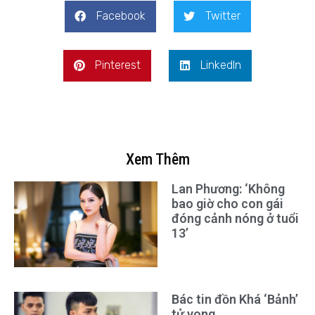
Facebook
Twitter
Pinterest
LinkedIn
Xem Thêm
Lan Phương: ‘Không
bao giờ cho con gái
đóng cảnh nóng ở tuổi
13’
Bác tin đồn Khá ‘Bảnh’
tử vong