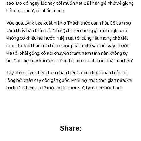
sao. Do đó ngay lúc này, tôi muốn hát để khán giả nhớ về giọng
hát của mình”, cô nhấn mạnh.
Vừa qua, Lynk Lee xuất hiện ở Thách thức danh hài. Cô tâm sự
cảm thấy bản thân rất “nhạt”, chỉ nói những gì mình nghĩ chứ
không có khiếu hài hước. “Hiện tại, tôi cũng rất mong chờ tiết
mục đó. Khi tham gia tôi cứ bộc phát, nghĩ sao nói vậy. Trước
kia tôi phải gồng, cố nói chuyện trầm, nam tính nên không tự
tin. Còn hiện giờ khi được sống là chính mình, tôi thoải mái hơn”.
Tuy nhiên, Lynk Lee thừa nhận hiện tại cô chưa hoàn toàn hài
lòng bởi chân tay còn gân guốc. Phải đợi một thời gian nữa, khi
tôi hoàn thiện, có lẽ mới tự tin thực sự”, Lynk Lee bộc bạch.
Share: