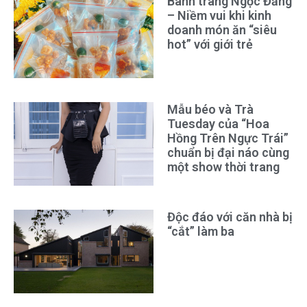
Bánh tráng Ngọc Đăng
– Niềm vui khi kinh
doanh món ăn “siêu
hot” với giới trẻ
Mẫu béo và Trà
Tuesday của “Hoa
Hồng Trên Ngực Trái”
chuẩn bị đại náo cùng
một show thời trang
Độc đáo với căn nhà bị
“cắt” làm ba