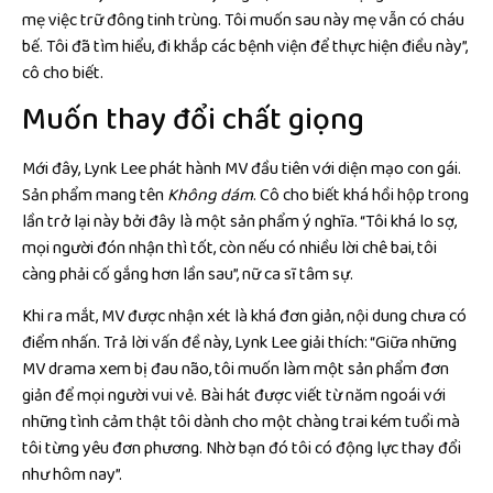
mẹ việc trữ đông tinh trùng. Tôi muốn sau này mẹ vẫn có cháu
bế. Tôi đã tìm hiểu, đi khắp các bệnh viện để thực hiện điều này”,
cô cho biết.
Muốn thay đổi chất giọng
Mới đây, Lynk Lee phát hành MV đầu tiên với diện mạo con gái.
Sản phẩm mang tên
Không dám
. Cô cho biết khá hồi hộp trong
lần trở lại này bởi đây là một sản phẩm ý nghĩa. “Tôi khá lo sợ,
mọi người đón nhận thì tốt, còn nếu có nhiều lời chê bai, tôi
càng phải cố gắng hơn lần sau”, nữ ca sĩ tâm sự.
Khi ra mắt, MV được nhận xét là khá đơn giản, nội dung chưa có
điểm nhấn. Trả lời vấn đề này, Lynk Lee giải thích: “Giữa những
MV drama xem bị đau não, tôi muốn làm một sản phẩm đơn
giản để mọi người vui vẻ. Bài hát được viết từ năm ngoái với
những tình cảm thật tôi dành cho một chàng trai kém tuổi mà
tôi từng yêu đơn phương. Nhờ bạn đó tôi có động lực thay đổi
như hôm nay”.