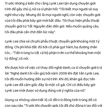
Trước những ý kiến cho rằng Lynk Lee tận dụng chuyện giới
tính để gây chú ý, nữ ca sĩ phản hồi: “Tôi biết mọi người sẽ suy
nghĩ như vậy. Nhưng đó là mọi người nghĩ, còn việc chuyển giới
của tôi đâu phải bây giờ mới bắt đầu. Tôi thực hiện phẫu thuật
chuyển giới từ Tết Nguyên đán đến giờ. Nếu muốn quảng cáo,
tôi đâu phải cần chờ đến lúc này”.
Lynk Lee chia sẻ chi phí phẫu thuật chuyển giới khoảng một tỷ
đồng. Chi phí khá đắt đỏ bởi cô phải gọt hàm, hạ đường chân
tóc… “Tiền trùng tu tất cả bộ phận trên cơ thể khoảng hơn một
tỷ đồng”, cô nói.
Khi được hỏi về việc có thay đổi nghệ danh, ca sĩ chuyển giới trả
lời: “Nghệ danh tôi vẫn giữ, bởi năm 2006 khi đặt tên Lynk Lee,
tôi đã muốn hướng đến sự nữ tính. Khi đó, khán giả đọc tên
Lynk Lee đã cảm giấc đây là một cô gái. Chỉ có điều bây giờ
Lynk Lee mới được sử dụng đúng với ý nghĩa của nó”.
Giọng ca
Không dám
tiết lộ cô đã trữ đông tinh trùng để có
con sau này. “Trước khi chuyển giới, tôi đã chủ động trao đổi với