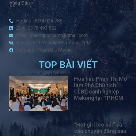
Hàng Đầu
Hotline: 0934.024.786
Zalo: 0378.493.552
Email: phamquocnamt@gmail.com
Địa chỉ: E11 Villa An Phú Đông, Q.12
Fanpage: Phạm Gia Media
TOP BÀI VIẾT
Hoa hậu Phan Thị Mơ
làm Phó Chủ tịch
CLB Doanh nghiệp
Mekong tại TP.HCM
“Hot girl leo núi” và
câu chuyện đằng sau