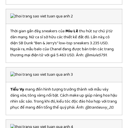
Thời gian gần đây, sneakers của
Miu Lê
thu hút sự chú ý từ
dân mạng. Nữ ca sĩ sở hữu các thiết kế đắt đỏ. Lần này, cô
diện SB Dunk “Ben & Jerry’s” low-top sneakers 3.235 USD.
Ngoài ra, mẫu balo của Chanel đang được bán trên các trang
thương mại điện tử với giá 5.463 USD. Ảnh:
@miule5791
.
Tiểu Vy
mang đến hình tượng trưởng thành với mẫu váy
dáng xòe, tông vàng nổi bật. Cách make up giúp nàng hoa hậu
nhìn sắc sảo. Trong khi đó, kiểu tóc độc đáo hòa hợp với trang
phục để mang đến tổng thể quý phái. Ảnh:
@trantieuvy_20
.