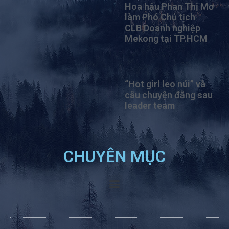
Hoa hậu Phan Thị Mơ
làm Phó Chủ tịch
CLB Doanh nghiệp
Mekong tại TP.HCM
“Hot girl leo núi” và
câu chuyện đằng sau
leader team
CHUYÊN MỤC