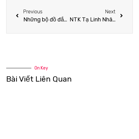
Previous
Next
Những bộ đồ đắt nhất của huấn luyện viên Rap Việt
NTK Tạ Linh Nhân đã mang “Tôi yêu áo dài” và “Sắc màu” đến với Lễ hội áo dài TP.HCM 2020
On Key
Bài Viết Liên Quan