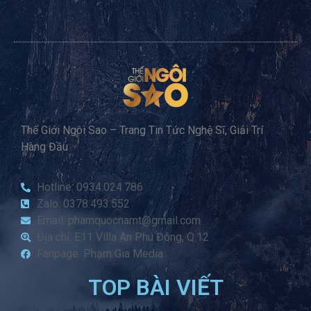
Thế Giới Ngôi Sao – Trang Tin Tức Nghệ Sĩ, Giải Trí
Hàng Đầu
Hotline: 0934.024.786
Zalo: 0378.493.552
Email: phamquocnamt@gmail.com
Địa chỉ: E11 Villa An Phú Đông, Q.12
Fanpage: Phạm Gia Media
TOP BÀI VIẾT