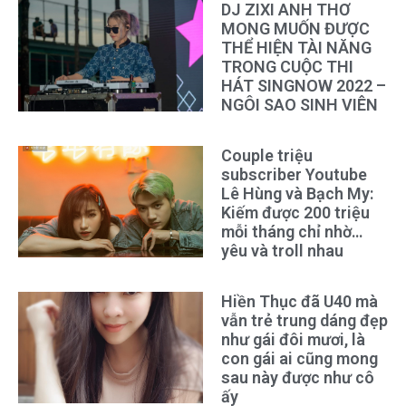
DJ ZIXI ANH THƠ
MONG MUỐN ĐƯỢC
THỂ HIỆN TÀI NĂNG
TRONG CUỘC THI
HÁT SINGNOW 2022 –
NGÔI SAO SINH VIÊN
Couple triệu
subscriber Youtube
Lê Hùng và Bạch My:
Kiếm được 200 triệu
mỗi tháng chỉ nhờ…
yêu và troll nhau
Hiền Thục đã U40 mà
vẫn trẻ trung dáng đẹp
như gái đôi mươi, là
con gái ai cũng mong
sau này được như cô
ấy