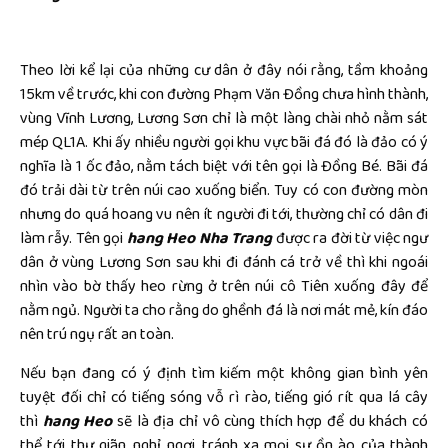
Theo lời kể lại của những cư dân ở đây nói rằng, tầm khoảng
15km về trước, khi con đường Phạm Văn Đồng chưa hình thành,
vùng Vĩnh Lương, Lương Sơn chỉ là một làng chài nhỏ nằm sát
mép QL1A. Khi ấy nhiều người gọi khu vực bãi đá đó là đảo có ý
nghĩa là 1 ốc đảo, nằm tách biệt với tên gọi là Đồng Bé. Bãi đá
đó trải dài từ trên núi cao xuống biển. Tuy có con đường mòn
nhưng do quá hoang vu nên ít người đi tới, thường chỉ có dân đi
làm rẫy. Tên gọi
hang Heo Nha Trang
được ra đời từ việc ngư
dân ở vùng Lương Sơn sau khi đi đánh cá trở về thì khi ngoái
nhìn vào bờ thấy heo rừng ở trên núi cô Tiên xuống đây để
nằm ngủ. Người ta cho rằng do ghềnh đá là nơi mát mẻ, kín đáo
nên trú ngụ rất an toàn.
Nếu bạn đang có ý định tìm kiếm một không gian bình yên
tuyệt đối chỉ có tiếng sóng vỗ rì rào, tiếng gió rít qua lá cây
thì
hang Heo
sẽ là địa chỉ vô cùng thích hợp để du khách có
thể tới thư giãn, nghỉ ngơi, tránh xa mọi sự ồn ào của thành