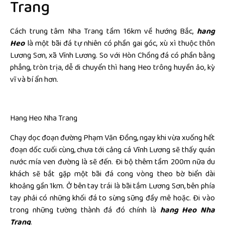
Trang
Cách trung tâm Nha Trang tầm 16km về hướng Bắc,
hang
Heo
là một bãi đá tự nhiên có phần gai góc, xù xì thuộc thôn
Lương Sơn, xã Vĩnh Lương. So với Hòn Chồng đá có phần bằng
phẳng, tròn trịa, dễ di chuyển thì hang Heo trông huyền ảo, kỳ
vĩ và bí ẩn hơn.
Hang Heo Nha Trang
Chạy dọc đoạn đường Phạm Văn Đồng, ngay khi vừa xuống hết
đoạn dốc cuối cùng, chưa tới cảng cá Vĩnh Lương sẽ thấy quán
nước mía ven đường là sẽ đến. Đi bộ thêm tầm 200m nữa du
khách sẽ bắt gặp một bãi đá cong vòng theo bờ biển dài
khoảng gần 1km. Ở bên tay trái là bãi tắm Lương Sơn, bên phía
tay phải có những khối đá to sừng sững đầy mê hoặc. Đi vào
trong những tường thành đá đó chính là
hang Heo Nha
Trang
.