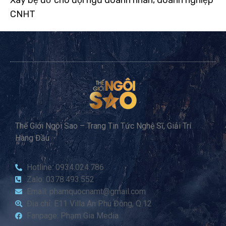
CNHT
Thế Giới Ngôi Sao – Trang Tin Tức Nghệ Sĩ, Giải Trí
Hàng Đầu
Hotline: 0934.024.786
Zalo: 0378.493.552
Email: phamquocnamt@gmail.com
Địa chỉ: E11 Villa An Phú Đông, Q.12
Fanpage: Phạm Gia Media