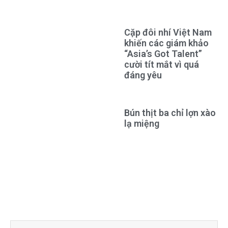
Cặp đôi nhí Việt Nam
khiến các giám khảo
“Asia’s Got Talent”
cười tít mắt vì quá
đáng yêu
Bún thịt ba chỉ lợn xào
lạ miệng