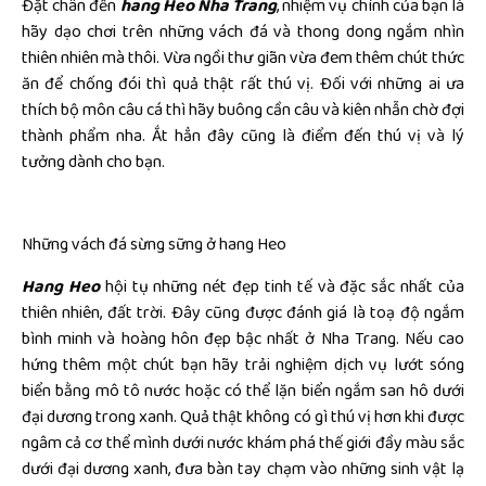
Đặt chân đến
hang Heo Nha Trang
, nhiệm vụ chính của bạn là
hãy dạo chơi trên những vách đá và thong dong ngắm nhìn
thiên nhiên mà thôi. Vừa ngồi thư giãn vừa đem thêm chút thức
ăn để chống đói thì quả thật rất thú vị. Đối với những ai ưa
thích bộ môn câu cá thì hãy buông cần câu và kiên nhẫn chờ đợi
thành phẩm nha. Ắt hẳn đây cũng là điểm đến thú vị và lý
tưởng dành cho bạn.
Những vách đá sừng sững ở hang Heo
Hang Heo
hội tụ những nét đẹp tinh tế và đặc sắc nhất của
thiên nhiên, đất trời. Đây cũng được đánh giá là toạ độ ngắm
bình minh và hoàng hôn đẹp bậc nhất ở Nha Trang. Nếu cao
hứng thêm một chút bạn hãy trải nghiệm dịch vụ lướt sóng
biển bằng mô tô nước hoặc có thể lặn biển ngắm san hô dưới
đại dương trong xanh. Quả thật không có gì thú vị hơn khi được
ngâm cả cơ thể mình dưới nước khám phá thế giới đầy màu sắc
dưới đại dương xanh, đưa bàn tay chạm vào những sinh vật lạ