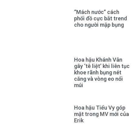
“Mách nước” cách
phối đồ cực bắt trend
cho người mập bụng
Hoa hậu Khánh Vân
gây ‘tê liệt’ khi liên tục
khoe rãnh bụng nét
căng và vòng eo nổi
múi
Hoa hậu Tiểu Vy góp
mặt trong MV mới của
Erik