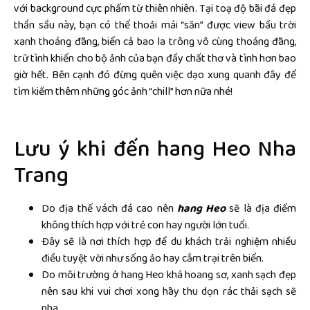
với background cực phẩm từ thiên nhiên. Tại toạ độ bãi đá đẹp
thần sầu này, bạn có thể thoải mái “săn” được view bầu trời
xanh thoáng đãng, biển cả bao la trông vô cùng thoáng đãng,
trữ tình khiến cho bộ ảnh của bạn đầy chất thơ và tình hơn bao
giờ hết. Bên cạnh đó đừng quên việc dạo xung quanh đây để
tìm kiếm thêm những góc ảnh “chill” hơn nữa nhé!
Lưu ý khi đến hang Heo Nha
Trang
Do địa thế vách đá cao nên
hang Heo
sẽ là địa điểm
không thích hợp với trẻ con hay người lớn tuổi.
Đây sẽ là nơi thích hợp để du khách trải nghiệm nhiều
điều tuyệt vời như sống ảo hay cắm trại trên biển.
Do môi trường ở hang Heo khá hoang sơ, xanh sạch đẹp
nên sau khi vui chơi xong hãy thu dọn rác thải sạch sẽ
nha.