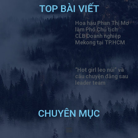
TOP BÀI VIẾT
Hoa hậu Phan Thị Mơ
làm Phó Chủ tịch
CLB Doanh nghiệp
Mekong tại TP.HCM
“Hot girl leo núi” và
câu chuyện đằng sau
leader team
CHUYÊN MỤC