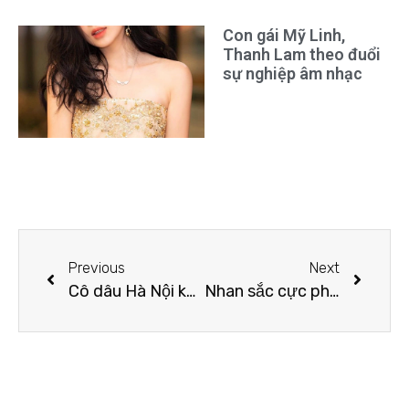
Con gái Mỹ Linh,
Thanh Lam theo đuổi
sự nghiệp âm nhạc
Previous
Next
Cô dâu Hà Nội khoa dáng nuột dù đã là “gái 1 con”
Nhan sắc cực phẩm của nữ giảng viên hot nhất Cần Thơ