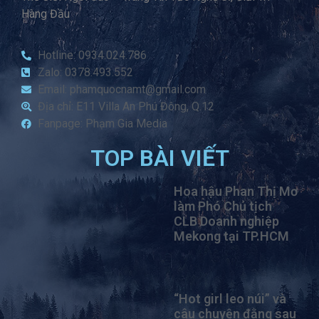
Hàng Đầu
Hotline: 0934.024.786
Zalo: 0378.493.552
Email: phamquocnamt@gmail.com
Địa chỉ: E11 Villa An Phú Đông, Q.12
Fanpage: Phạm Gia Media
TOP BÀI VIẾT
Hoa hậu Phan Thị Mơ
làm Phó Chủ tịch
CLB Doanh nghiệp
Mekong tại TP.HCM
“Hot girl leo núi” và
câu chuyện đằng sau