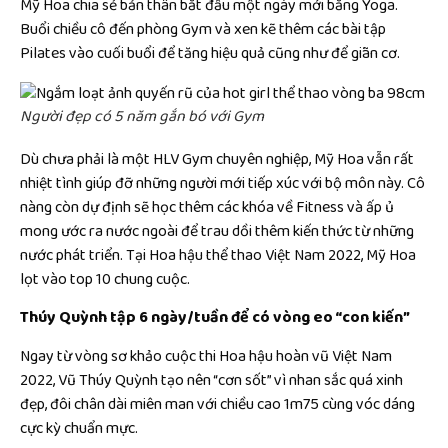
Mỹ Hoa chia sẻ bản thân bắt đầu một ngày mới bằng Yoga.
Buổi chiều cô đến phòng Gym và xen kẽ thêm các bài tập
Pilates vào cuối buổi để tăng hiệu quả cũng như để giãn cơ.
Người đẹp có 5 năm gắn bó với Gym
Dù chưa phải là một HLV Gym chuyên nghiệp, Mỹ Hoa vẫn rất
nhiệt tình giúp đỡ những người mới tiếp xúc với bộ môn này. Cô
nàng còn dự định sẽ học thêm các khóa về Fitness và ấp ủ
mong ước ra nước ngoài để trau dồi thêm kiến thức từ những
nước phát triển. Tại Hoa hậu thể thao Việt Nam 2022, Mỹ Hoa
lọt vào top 10 chung cuộc.
Thúy Quỳnh tập 6 ngày/tuần để có vòng eo “con kiến”
Ngay từ vòng sơ khảo cuộc thi Hoa hậu hoàn vũ Việt Nam
2022, Vũ Thúy Quỳnh tạo nên “cơn sốt” vì nhan sắc quá xinh
đẹp, đôi chân dài miên man với chiều cao 1m75 cùng vóc dáng
cực kỳ chuẩn mực.