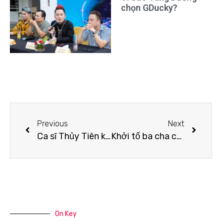
chọn GDucky?
Previous
Next
Ca sĩ Thủy Tiên không yêu cầu bà Nguyễn Phương Hằng bồi thường 44 tỉ đồng
Khởi tố ba cha con Chủ tịch Tân Hiệp Phát Trần Quí Thanh
On Key