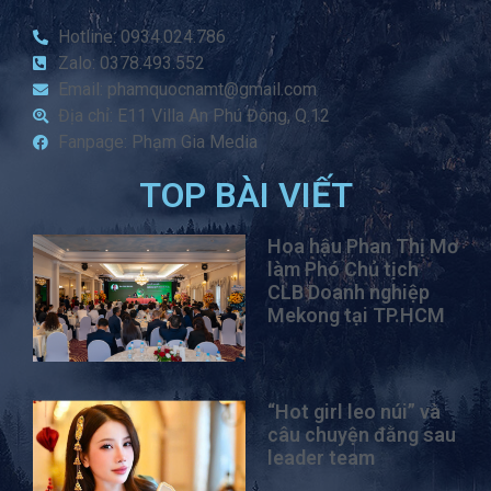
Hotline: 0934.024.786
Zalo: 0378.493.552
Email: phamquocnamt@gmail.com
Địa chỉ: E11 Villa An Phú Đông, Q.12
Fanpage: Phạm Gia Media
TOP BÀI VIẾT
Hoa hậu Phan Thị Mơ
làm Phó Chủ tịch
CLB Doanh nghiệp
Mekong tại TP.HCM
“Hot girl leo núi” và
câu chuyện đằng sau
leader team