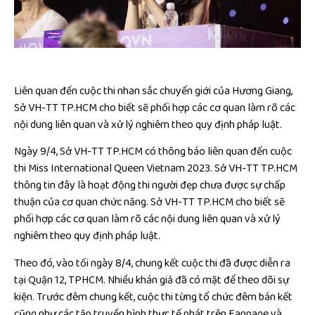
Liên quan đến cuộc thi nhan sắc chuyển giới của Hương Giang,
Sở VH-TT TP.HCM cho biết sẽ phối hợp các cơ quan làm rõ các
nội dung liên quan và xử lý nghiêm theo quy định pháp luật.
Ngày 9/4, Sở VH-TT TP.HCM có thông báo liên quan đến cuộc
thi Miss International Queen Vietnam 2023. Sở VH-TT TP.HCM
thông tin đây là hoạt động thi người đẹp chưa được sự chấp
thuận của cơ quan chức năng. Sở VH-TT TP.HCM cho biết sẽ
phối hợp các cơ quan làm rõ các nội dung liên quan và xử lý
nghiêm theo quy định pháp luật.
Theo đó, vào tối ngày 8/4, chung kết cuộc thi đã được diễn ra
tại Quận 12, TPHCM. Nhiều khán giả đã có mặt để theo dõi sự
kiện. Trước đêm chung kết, cuộc thi từng tổ chức đêm bán kết
cũng như các tập truyền hình thực tế phát trên Fanpage và