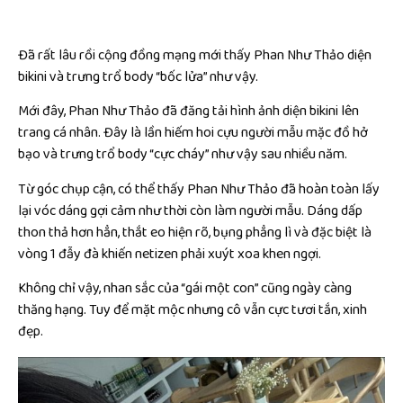
Đã rất lâu rồi cộng đồng mạng mới thấy Phan Như Thảo diện
bikini và trưng trổ body “bốc lửa” như vậy.
Mới đây, Phan Như Thảo đã đăng tải hình ảnh diện bikini lên
trang cá nhân. Đây là lần hiếm hoi cựu người mẫu mặc đồ hở
bạo và trưng trổ body “cực cháy” như vậy sau nhiều năm.
Từ góc chụp cận, có thể thấy Phan Như Thảo đã hoàn toàn lấy
lại vóc dáng gợi cảm như thời còn làm người mẫu. Dáng dấp
thon thả hơn hẳn, thắt eo hiện rõ, bụng phẳng lì và đặc biệt là
vòng 1 đẫy đà khiến netizen phải xuýt xoa khen ngợi.
Không chỉ vậy, nhan sắc của “gái một con” cũng ngày càng
thăng hạng. Tuy để mặt mộc nhưng cô vẫn cực tươi tắn, xinh
đẹp.