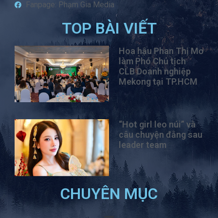
Fanpage: Phạm Gia Media
TOP BÀI VIẾT
Hoa hậu Phan Thị Mơ
làm Phó Chủ tịch
CLB Doanh nghiệp
Mekong tại TP.HCM
“Hot girl leo núi” và
câu chuyện đằng sau
leader team
CHUYÊN MỤC