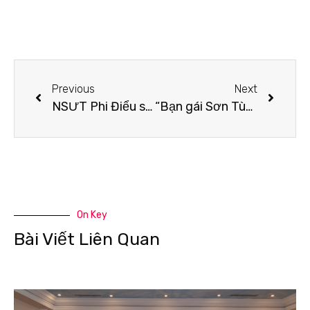
Previous
Next
NSƯT Phi Điểu sải bước sàn catwalk ở tuổi 91 cùng Hoa hậu Đỗ Thị Hà, Khánh Vân
“Bạn gái Sơn Tùng” nay đã yên bề gia thất: Sinh hai lần chỉ trong hơn một năm mà ngoại hình hiện tại quá bất ngờ
On Key
Bài Viết Liên Quan