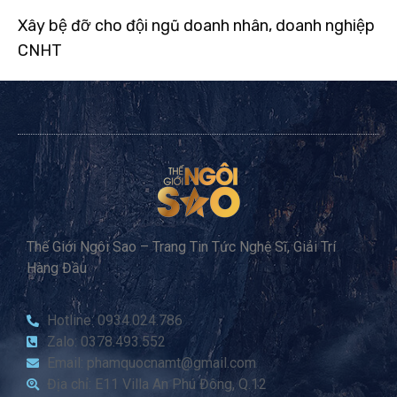
Xây bệ đỡ cho đội ngũ doanh nhân, doanh nghiệp
CNHT
Thế Giới Ngôi Sao – Trang Tin Tức Nghệ Sĩ, Giải Trí
Hàng Đầu
Hotline: 0934.024.786
Zalo: 0378.493.552
Email: phamquocnamt@gmail.com
Địa chỉ: E11 Villa An Phú Đông, Q.12