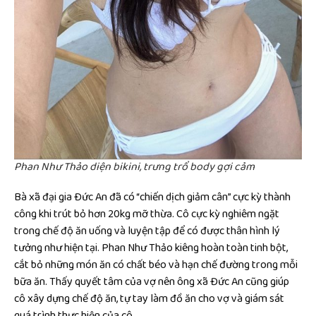
Phan Như Thảo diện bikini, trưng trổ body gợi cảm
Bà xã đại gia Đức An đã có “chiến dịch giảm cân” cực kỳ thành
công khi trút bỏ hơn 20kg mỡ thừa. Cô cực kỳ nghiêm ngặt
trong chế độ ăn uống và luyện tập để có được thân hình lý
tưởng như hiện tại. Phan Như Thảo kiêng hoàn toàn tinh bột,
cắt bỏ những món ăn có chất béo và hạn chế đường trong mỗi
bữa ăn. Thấy quyết tâm của vợ nên ông xã Đức An cũng giúp
cô xây dựng chế độ ăn, tự tay làm đồ ăn cho vợ và giám sát
quá trình thực hiện của cô.