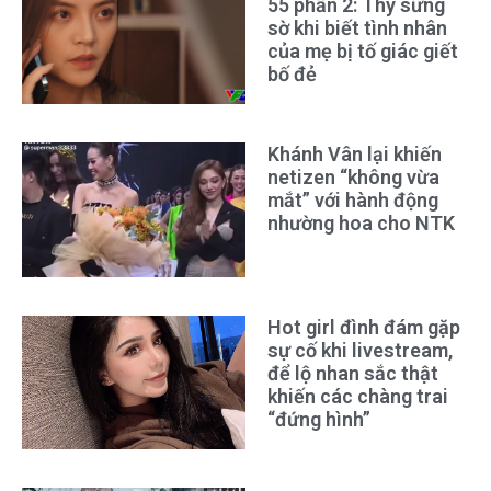
55 phần 2: Thy sững
sờ khi biết tình nhân
của mẹ bị tố giác giết
bố đẻ
Khánh Vân lại khiến
netizen “không vừa
mắt” với hành động
nhường hoa cho NTK
Hot girl đình đám gặp
sự cố khi livestream,
để lộ nhan sắc thật
khiến các chàng trai
“đứng hình”