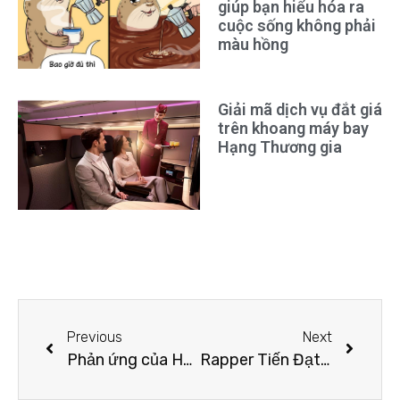
giúp bạn hiểu hóa ra
cuộc sống không phải
màu hồng
Giải mã dịch vụ đắt giá
trên khoang máy bay
Hạng Thương gia
Previous
Next
Phản ứng của Hồ Quang Hiếu khi bị vợ kém 17 tuổi kiểm tra điện thoại
Rapper Tiến Đạt dạo này: Ngoại hình “lão hoá ngược”, đã chuyển nghề và chuẩn bị đón con thứ 2