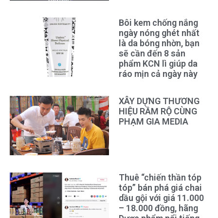
Bôi kem chống nắng
ngày nóng ghét nhất
là da bóng nhờn, bạn
sẽ cần đến 8 sản
phẩm KCN lì giúp da
ráo mịn cả ngày này
XÂY DỰNG THƯƠNG
HIỆU RẦM RỘ CÙNG
PHẠM GIA MEDIA
Thuê “chiến thần tóp
tóp” bán phá giá chai
dầu gội với giá 11.000
– 18.000 đồng, hãng