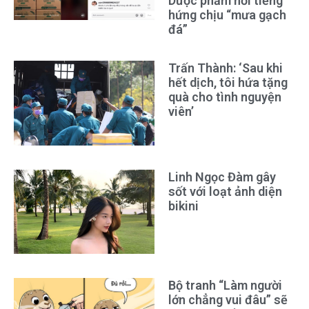
Dược phẩm nổi tiếng
hứng chịu “mưa gạch
đá”
Trấn Thành: ‘Sau khi
hết dịch, tôi hứa tặng
quà cho tình nguyện
viên’
Linh Ngọc Đàm gây
sốt với loạt ảnh diện
bikini
Bộ tranh “Làm người
lớn chẳng vui đâu” sẽ