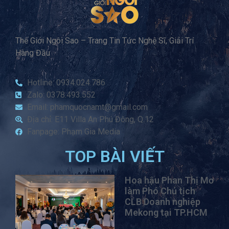
Thế Giới Ngôi Sao – Trang Tin Tức Nghệ Sĩ, Giải Trí
Hàng Đầu
Hotline: 0934.024.786
Zalo: 0378.493.552
Email: phamquocnamt@gmail.com
Địa chỉ: E11 Villa An Phú Đông, Q.12
Fanpage: Phạm Gia Media
TOP BÀI VIẾT
Hoa hậu Phan Thị Mơ
làm Phó Chủ tịch
CLB Doanh nghiệp
Mekong tại TP.HCM