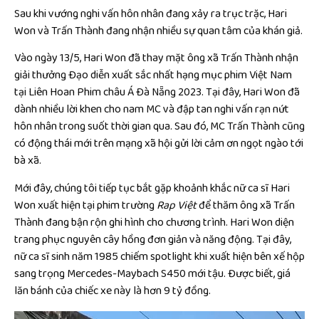
Sau khi vướng nghi vấn hôn nhân đang xảy ra trục trặc, Hari
Won và Trấn Thành đang nhận nhiều sự quan tâm của khán giả.
Vào ngày 13/5, Hari Won đã thay mặt ông xã Trấn Thành nhận
giải thưởng Đạo diễn xuất sắc nhất hạng mục phim Việt Nam
tại Liên Hoan Phim châu Á Đà Nẵng 2023. Tại đây, Hari Won đã
dành nhiều lời khen cho nam MC và đập tan nghi vấn rạn nứt
hôn nhân trong suốt thời gian qua. Sau đó, MC Trấn Thành cũng
có động thái mới trên mạng xã hội gửi lời cảm ơn ngọt ngào tới
bà xã.
Mới đây, chúng tôi tiếp tục bắt gặp khoảnh khắc nữ ca sĩ Hari
Won xuất hiện tại phim trường
Rap Việt
để thăm ông xã Trấn
Thành đang bận rộn ghi hình cho chương trình. Hari Won diện
trang phục nguyên cây hồng đơn giản và năng động. Tại đây,
nữ ca sĩ sinh năm 1985 chiếm spotlight khi xuất hiện bên xế hộp
sang trọng Mercedes-Maybach S450 mới tậu. Được biết, giá
lăn bánh của chiếc xe này là hơn 9 tỷ đồng.