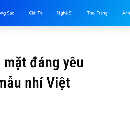
ống Sao
Giải Trí
Nghệ Sĩ
Thời Trang
Ảnh
 mặt đáng yêu
mẫu nhí Việt