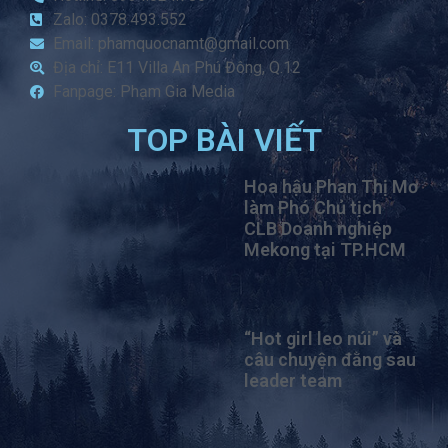
Zalo: 0378.493.552
Email: phamquocnamt@gmail.com
Địa chỉ: E11 Villa An Phú Đông, Q.12
Fanpage: Phạm Gia Media
TOP BÀI VIẾT
Hoa hậu Phan Thị Mơ
làm Phó Chủ tịch
CLB Doanh nghiệp
Mekong tại TP.HCM
“Hot girl leo núi” và
câu chuyện đằng sau
leader team