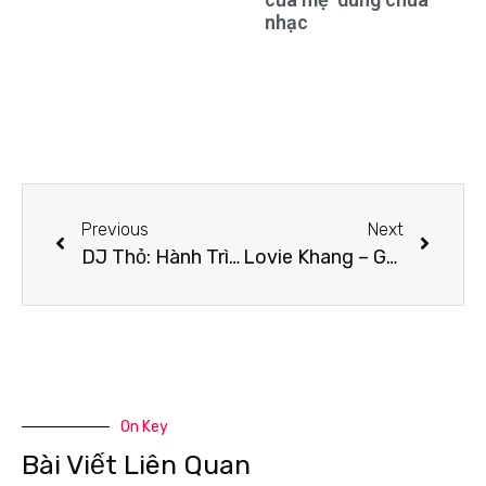
nhạc
Previous
Next
DJ Thỏ: Hành Trình Vượt Khó Khăn Trên Con Đường Âm Nhạc
Lovie Khang – Gương mặt đáng yêu và tài năng của làng mẫu nhí Việt
On Key
Bài Viết Liên Quan