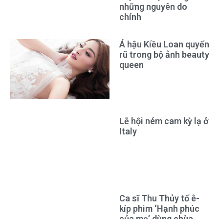
những nguyên do
chính
Á hậu Kiều Loan quyến
rũ trong bộ ảnh beauty
queen
Lễ hội ném cam kỳ lạ ở
Italy
Ca sĩ Thu Thủy tố ê-
kíp phim ‘Hạnh phúc
của mẹ’ dùng chùa