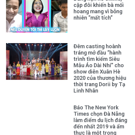
cặp đôi khiến bà mối
hoang mang vì bỗng
nhiên “mất tích”
Đêm casting hoành
tráng mở đầu “hành
trình tìm kiếm Siêu
Mẫu Áo Dài Nhí” cho
show diễn Xuân Hè
2020 của thương hiệu
thời trang Dorii by Tạ
Linh Nhân
Báo The New York
Times chọn Đà Nẵng
làm điểm du lịch đáng
đến nhất 2019 và ẩm
thực là một trong