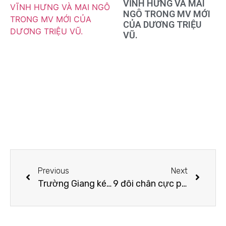
VĨNH HƯNG VÀ MAI
NGÔ TRONG MV MỚI
CỦA DƯƠNG TRIỆU
VŨ.
Previous
Next
Trường Giang kém duyên khi liên tục nhắc chuyện tan vỡ 8 năm của Khổng Tú Quỳnh và Ngô Kiến Huy
9 đôi chân cực phẩm của dàn mỹ nhân Cbiz cao trên 1m70: Thẳng và dài khó tin, Đường Yên đặc biệt nổi trội