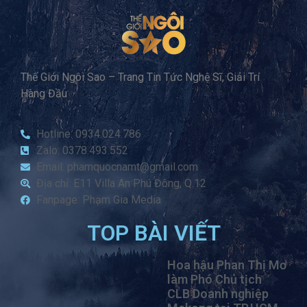
Thế Giới Ngôi Sao – Trang Tin Tức Nghệ Sĩ, Giải Trí
Hàng Đầu
Hotline: 0934.024.786
Zalo: 0378.493.552
Email: phamquocnamt@gmail.com
Địa chỉ: E11 Villa An Phú Đông, Q.12
Fanpage: Phạm Gia Media
TOP BÀI VIẾT
Hoa hậu Phan Thị Mơ
làm Phó Chủ tịch
CLB Doanh nghiệp