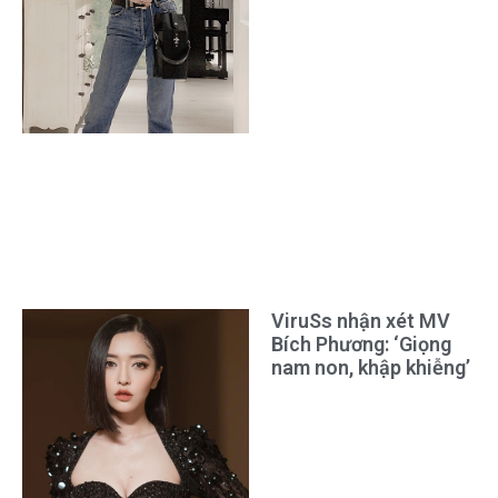
ViruSs nhận xét MV
Bích Phương: ‘Giọng
nam non, khập khiễng’