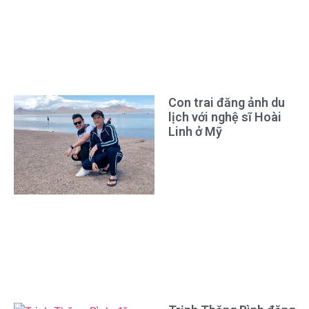
Con trai đăng ảnh du
lịch với nghệ sĩ Hoài
Linh ở Mỹ