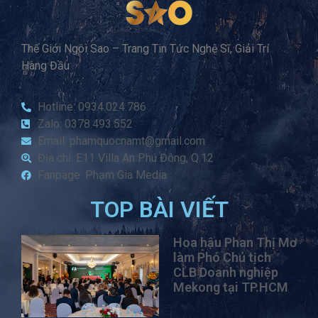
Thế Giới Ngôi Sao – Trang Tin Tức Nghệ Sĩ, Giải Trí
Hàng Đầu
Hotline: 0934.024.786
Zalo: 0378.493.552
Email: phamquocnamt@gmail.com
Địa chỉ: E11 Villa An Phú Đông, Q.12
Fanpage: Phạm Gia Media
TOP BÀI VIẾT
Hoa hậu Phan Thị Mơ
làm Phó Chủ tịch
CLB Doanh nghiệp
Mekong tại TP.HCM