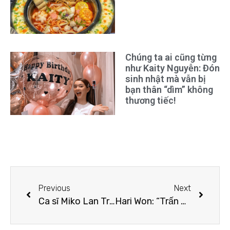
Chúng ta ai cũng từng
như Kaity Nguyễn: Đón
sinh nhật mà vẫn bị
bạn thân “dìm” không
thương tiếc!
Previous
Next
Ca sĩ Miko Lan Trinh yêu người chuyển giới
Hari Won: “Trấn Thành tỏ tình ba lần nhưng đều bị tôi từ chối”