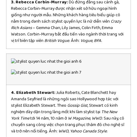
3. Rebecca Corbin-Murray:
Dù đứng đằng sau cánh gà,
Rebecca Corbin-Murray được nhận xét sở hữu ngoại hình
giống như người mẫu. Những khách hàng tiêu biểu giúp cô
nằm trong danh sách stylist quyền lực là nữ diễn viên
Crazy
Rich Asians
– Gemma Chan, Lily James, Colin Firth, Emma
Watson. Corbin-Murray bắt đầu tiến vào ngành thời trang với
vị trí biên tập viên
British Vogue
. Ảnh:
Vogue, BFA
.
4. Elizabeth Stewart:
Julia Roberts, Cate Blanchett hay
Amanda Seyfried là những ngôi sao Hollywood hợp tác với
stylist Elizabeth Stewart. Theo
Gossip Gist
, Stewart có kinh
nghiệm dày dặn trong làng mốt khi làm stylist tại
The New
York Time
tới 14 năm, 10 năm ở
W Magazine, WWD
. Sau này, cô
chuyển sang công việc chọn trang phục thảm đỏ cho nghệ sĩ
và trở nên nổi tiếng. Ảnh:
WWD, Yahoo Canada Style
.