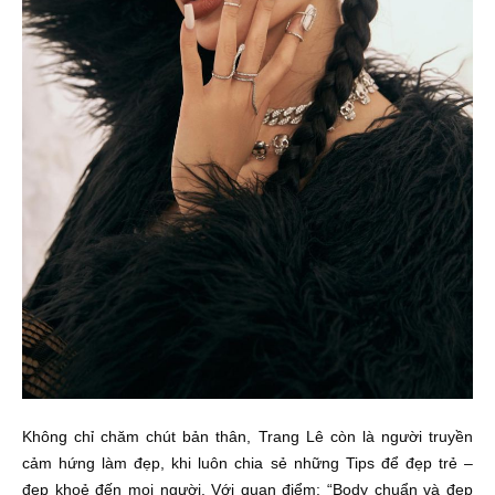
Không chỉ chăm chút bản thân, Trang Lê còn là người truyền
cảm hứng làm đẹp, khi luôn chia sẻ những Tips để đẹp trẻ –
đẹp khoẻ đến mọi người. Với quan điểm: “Body chuẩn và đẹp