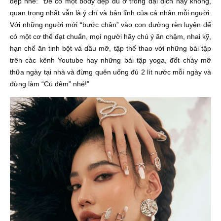
đẹp nhé: “Để có một body đẹp dù ở trong đại dịch hay không,
quan trọng nhất vẫn là ý chí và bản lĩnh của cá nhân mỗi người.
Với những người mới “bước chân” vào con đường rèn luyện để
có một cơ thể đạt chuẩn,
mọi người hãy chú ý ăn chậm, nhai kỹ,
hạn chế ăn tinh bột và dầu mỡ, tập thể thao với những bài tập
trên các kênh Youtube hay những bài tập yoga, đốt cháy mỡ
thữa ngày tại nhà và đừng quên uống đủ 2 lít nước mỗi ngày và
đừng làm “Cú đêm” nhé!”