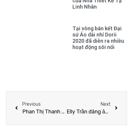
của Nhà Thiết Kế Tạ
Linh Nhân
Tại vòng bán kết Đại
sứ Áo dài nhí Dorii
2020 đã diễn ra nhiều
hoạt động sôi nổi
Previous
Next
Phan Thị Thanh Tâm – Người mẫu trẻ với phong cách sexy, “đốn tim” người xem
Elly Trần đăng ảnh khoe đôi gò bồng đảo, netizen nghi ngờ ‘hàng pha-ke’