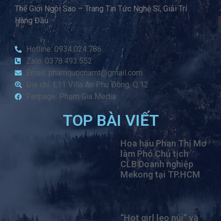
Thế Giới Ngôi Sao – Trang Tin Tức Nghệ Sĩ, Giải Trí
Hàng Đầu
Hotline: 0934.024.786
Zalo: 0378.493.552
Email: phamquocnamt@gmail.com
Địa chỉ: E11 Villa An Phú Đông, Q.12
Fanpage: Phạm Gia Media
TOP BÀI VIẾT
Hoa hậu Phan Thị Mơ
làm Phó Chủ tịch
CLB Doanh nghiệp
Mekong tại TP.HCM
“Hot girl leo núi” và