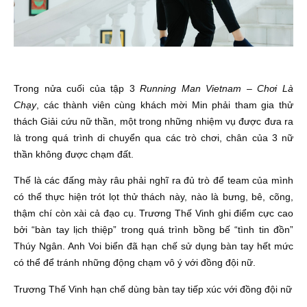
Trong nửa cuối của tập 3
Running Man Vietnam
–
Chơi Là
Chạy
, các thành viên cùng khách mời Min phải tham gia thử
thách Giải cứu nữ thần, một trong những nhiệm vụ được đưa ra
là trong quá trình di chuyển qua các trò chơi, chân của 3 nữ
thần không được chạm đất.
Thế là các đấng mày râu phải nghĩ ra đủ trò để team của mình
có thể thực hiện trót lọt thử thách này, nào là bưng, bê, cõng,
thậm chí còn xài cả đạo cụ. Trương Thế Vinh ghi điểm cực cao
bởi “bàn tay lịch thiệp” trong quá trình bồng bế “tình tin đồn”
Thúy Ngân. Anh Voi biển đã hạn chế sử dụng bàn tay hết mức
có thể để tránh những động chạm vô ý với đồng đội nữ.
Trương Thế Vinh hạn chế dùng bàn tay tiếp xúc với đồng đội nữ