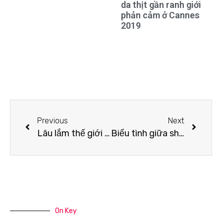
da thịt gần ranh giới
phản cảm ở Cannes
2019
Previous
Next
Lâu lắm thế giới mới có Hoa hậu đăng quang đẹp nhường này
Biểu tình giữa show Louis Vuitton làm khách mời nhốn nháo, bảo vệ phải lao lên sàn diễn dẹp loạn
On Key