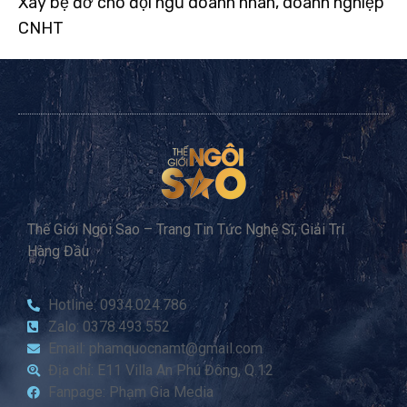
Xây bệ đỡ cho đội ngũ doanh nhân, doanh nghiệp
CNHT
Thế Giới Ngôi Sao – Trang Tin Tức Nghệ Sĩ, Giải Trí
Hàng Đầu
Hotline: 0934.024.786
Zalo: 0378.493.552
Email: phamquocnamt@gmail.com
Địa chỉ: E11 Villa An Phú Đông, Q.12
Fanpage: Phạm Gia Media