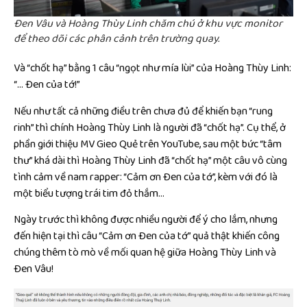
Đen Vâu và Hoàng Thùy Linh chăm chú ở khu vực monitor
để theo dõi các phân cảnh trên trường quay.
Và “chốt hạ” bằng 1 câu “ngọt như mía lùi” của Hoàng Thùy Linh:
“… Đen của tớ!”
Nếu như tất cả những điều trên chưa đủ để khiến bạn “rung
rinh” thì chính Hoàng Thùy Linh là người đã “chốt hạ”. Cụ thể, ở
phần giới thiệu MV Gieo Quẻ trên YouTube, sau một bức “tâm
thư” khá dài thì Hoàng Thùy Linh đã “chốt hạ” một câu vô cùng
tình cảm về nam rapper: “Cảm ơn Đen của tớ”, kèm với đó là
một biểu tượng trái tim đỏ thắm…
Ngày trước thì không được nhiều người để ý cho lắm, nhưng
đến hiện tại thì câu “Cảm ơn Đen của tớ” quả thật khiến công
chúng thêm tò mò về mối quan hệ giữa Hoàng Thùy Linh và
Đen Vâu!