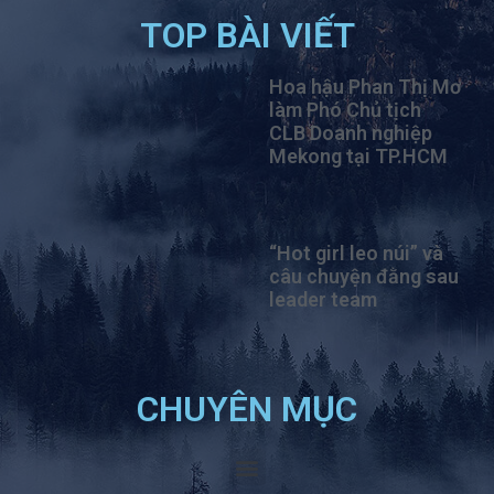
TOP BÀI VIẾT
Hoa hậu Phan Thị Mơ
làm Phó Chủ tịch
CLB Doanh nghiệp
Mekong tại TP.HCM
“Hot girl leo núi” và
câu chuyện đằng sau
leader team
CHUYÊN MỤC