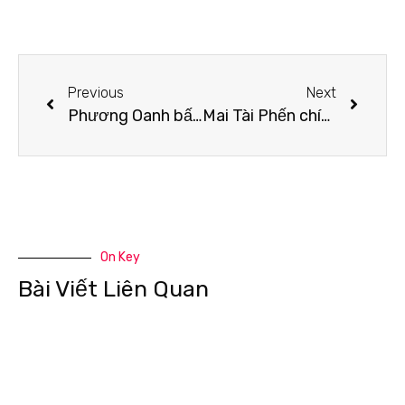
Previous
Next
Phương Oanh bất ngờ lấn sân ca hát sau nhiều lùm xùm tình cảm
Mai Tài Phến chính thức gia nhập “Hội chỉ follow mình em”
On Key
Bài Viết Liên Quan