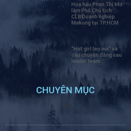
Hoa hậu Phan Thị Mơ
làm Phó Chủ tịch
CLB Doanh nghiệp
Mekong tại TP.HCM
“Hot girl leo núi” và
câu chuyện đằng sau
leader team
CHUYÊN MỤC