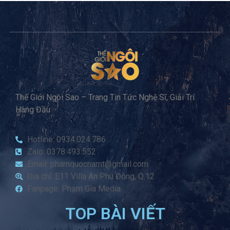
Thế Giới Ngôi Sao – Trang Tin Tức Nghệ Sĩ, Giải Trí
Hàng Đầu
Hotline: 0934.024.786
Zalo: 0378.493.552
Email: phamquocnamt@gmail.com
Địa chỉ: E11 Villa An Phú Đông, Q.12
Fanpage: Phạm Gia Media
TOP BÀI VIẾT