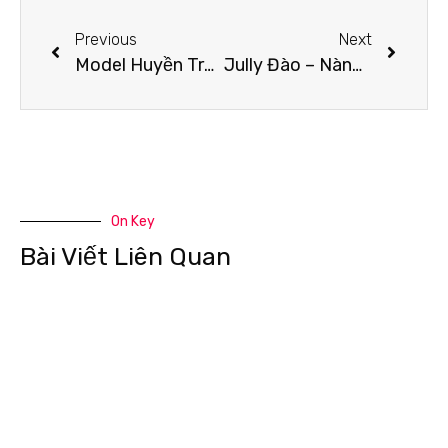
Previous
Next
Model Huyền Trang và những nỗ lực không ngừng nghỉ với đam mê nghệ thuật
Jully Đào – Nàng Dancer sở hữu tài năng và nhan sắc cực phẩm
On Key
Bài Viết Liên Quan