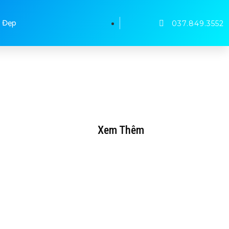
 Đẹp
037.849.3552
Xem Thêm