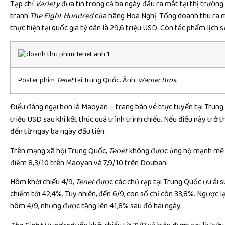
Tạp chí
Variety
đưa tin trong cả ba ngày đầu ra mắt tại thị trườn
tranh
The Eight Hundred
của hãng Hoa Nghị. Tổng doanh thu ra 
thực hiện tại quốc gia tỷ dân là 29,6 triệu USD. Còn tác phẩm lịch
Poster phim
Tenet
tại Trung Quốc. Ảnh:
Warner Bros.
Điều đáng ngại hơn là Maoyan – trang bán vé trực tuyến tại Trun
triệu USD sau khi kết thúc quá trình trình chiếu. Nếu điều này tr
đến từ ngay ba ngày đầu tiên.
Trên mạng xã hội Trung Quốc,
Tenet
không được ủng hộ mạnh mẽ n
điểm 8,3/10 trên Maoyan và 7,9/10 trên Douban.
Hôm khởi chiếu 4/9,
Tenet
được các chủ rạp tại Trung Quốc ưu ái s
chiếm tới 42,4%. Tuy nhiên, đến 6/9, con số chỉ còn 33,8%. Ngược l
hôm 4/9, nhưng được tăng lên 41,8% sau đó hai ngày.