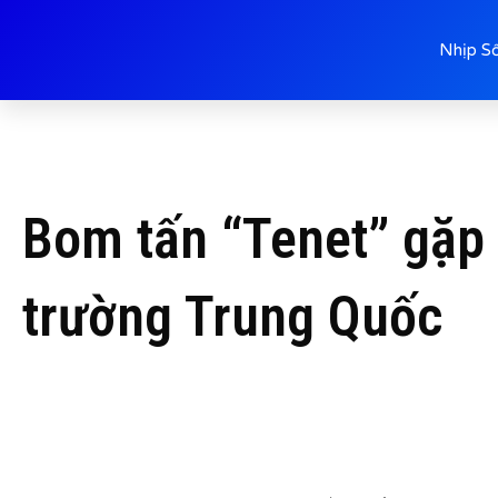
Nhịp S
Bom tấn “Tenet” gặp k
trường Trung Quốc