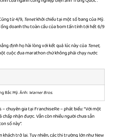
u tinh của ngành công nghiệp điện ảnh Trung Quốc”.
Cũng từ 4/9,
Tenet
khởi chiếu tại một số bang của Mỹ.
Tổng doanh thu toàn cầu của bom tấn tính tới hết 6/9
ẳng định họ hài lòng với kết quả lúc này của
Tenet
,
“một cuộc đua marathon chứ không phải chạy nước
ờng Bắc Mỹ. Ảnh:
Warner Bros.
 – chuyên gia tại FranchiseRe – phát biểu: “Với một
uả chấp nhận được. Vẫn còn nhiều người chưa sẵn
con số này”.
khách trở lại. Tuy nhiên, các thị trường lớn như New