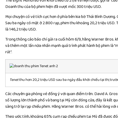
The Eight Hundred
vốn khởi chiếu từ 21/8 và hiện được gọi là “cứ
Doanh thu của bộ phim hiện đã vượt mốc 300 triệu USD.
Mọi chuyện có vẻ tích cực hơn ở phía bên kia bờ Thái Bình Dương. 
Sau ba ngày có mặt ở 2.800 rạp, phim thu khoảng 20,2 triệu USD. 
là 146,2 triệu USD.
Trong thông cáo báo chí gửi ra cuối hôm 6/9, hãng Warner Bros. kh
và thêm một lần nữa nhấn mạnh quá trình phát hành bộ phim là 
rút”.
Tenet
thu hơn 20,2 triệu USD sau ba ngày đầu khởi chiếu tại thị trư
Các chuyên gia phòng vé đồng ý với quan điểm trên. David A. Gross
số lượng lớn thành phố và bang tại Mỹ còn đóng cửa, đây là kết q
sàng trở lại rạp chiếu phim. Hãng Warner Bros. có thể hài lòng với 
Theo ước tính, khoảng 65% cụm rạp chiếu phim tại Mỹ đã được đón 