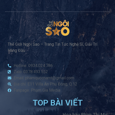
Thế Giới Ngôi Sao – Trang Tin Tức Nghệ Sĩ, Giải Trí
Hàng Đầu
Hotline: 0934.024.786
Zalo: 0378.493.552
Email: phamquocnamt@gmail.com
Địa chỉ: E11 Villa An Phú Đông, Q.12
Fanpage: Phạm Gia Media
TOP BÀI VIẾT
Hoa hậu Phan Thị Mơ