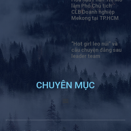
làm Phó Chủ tịch
CLB Doanh nghiệp
Mekong tại TP.HCM
“Hot girl leo núi” và
câu chuyện đằng sau
leader team
CHUYÊN MỤC