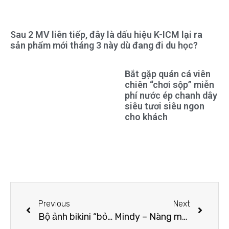
Sau 2 MV liên tiếp, đây là dấu hiệu K-ICM lại ra
sản phẩm mới tháng 3 này dù đang đi du học?
Bắt gặp quán cá viên
chiên “chơi sộp” miễn
phí nước ép chanh dây
siêu tươi siêu ngon
cho khách
Previous
Next
Bộ ảnh bikini “bỏng mắt” của thí sinh có làn da đẹp nhất HHHVVN sau khi bí mật đính hôn
Mindy – Nàng mẫu theo đuổi phong cách sexy, mong muốn tôn vinh nét đẹp hình thể của người phụ nữ Việt