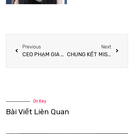
Previous
Next
CEO PHẠM GIA MEDIA CHIÊU MỘ GƯƠNG MẶT TIỀM NĂNG TẠI BUỔI CASTING
CHUNG KẾT MISS UEF 2022: 20 THÍ SINH XUẤT SẮC SẼ CÙNG ĐUA TÀI
On Key
Bài Viết Liên Quan