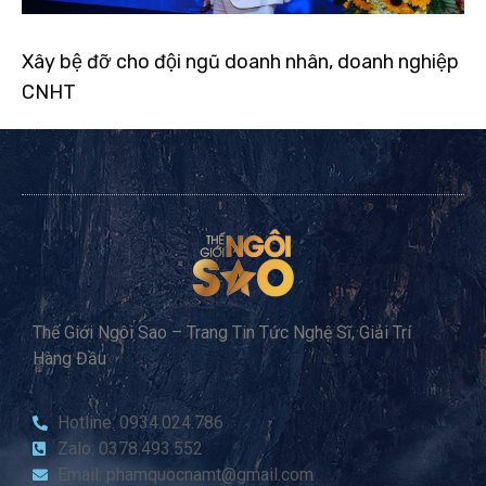
Xây bệ đỡ cho đội ngũ doanh nhân, doanh nghiệp
CNHT
Thế Giới Ngôi Sao – Trang Tin Tức Nghệ Sĩ, Giải Trí
Hàng Đầu
Hotline: 0934.024.786
Zalo: 0378.493.552
Email: phamquocnamt@gmail.com