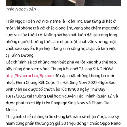
Trần Ngọc Toàn
Trần Ngọc Toàn với nick name là Toàn Tnt. Bạn từng đi hát ở
một vài phòng trà với chất giọng ấm, vang pha thêm một chút
tươi vui của tuổi trẻ. Những bài bạn hát luôn để lại trong lòng
những người thưởng thức âm nhạc một chút vấn vương, một
chút xao xuyến. Bạn hiện đang sinh sống học tập và làm việc
tại Bình Dương.
Các thí sinh sẽ có những màn bức phá và lột xác như thế nào,
hãy cùng đón xem vòng Chung Kết nhé! Tải app SING NOW:
http://hyperurl.co/8pxbxe
để cập nhật những thông tin mới
nhất. Đêm Chung Kết Cuộc Thi Hát Sing Now 2022-Ngôi Sao
Sinh Viên sẽ được tổ chức vào lúc 18h00 ngày Thứ Bảy
10/12/2022 tại trường Đại học Nguyễn Tất Thành (quận 12) và
được phát trực tiếp trên Fanpage Sing Now và Phạm Gia
Media.
Thí giành chiến thắng trận chung kết năm sẽ nhận được cúp kỷ
niệm cùng phần thưởng trị giá 30 triệu đồng 1 chiếc Oppo Reno