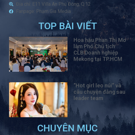
Địa chỉ: E11 Villa An Phú Đông, Q.12
Fanpage: Phạm Gia Media
TOP BÀI VIẾT
Hoa hậu Phan Thị Mơ
làm Phó Chủ tịch
CLB Doanh nghiệp
Mekong tại TP.HCM
“Hot girl leo núi” và
câu chuyện đằng sau
leader team
CHUYÊN MỤC