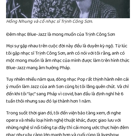
Hồng Nhung và cố nhạc sĩ Trịnh Công Sơn.
Đêm nhạc Blue-Jazz là mong muốn của Trịnh Công Sơn
Mọi sự gặp nhau trên cuộc đời này đều là duyên kỳ ngộ. Từ lúc
tôi gặp nhạc sĩ Trịnh Công Sơn, anh có nói với tôi rằng, anh có
một mong muốn là âm nhạc của mình được làm trên hình thức
Blue-Jazz mang âm hưởng Pháp.
Tuy nhiên nhiều năm qua, dòng nhạc Pop rất thịnh hành nên cái
ý muốn làm Jazz của anh Sơn cũng bị tôi lãng quên chút. Và chỉ
đến khi tôi “lạc” sang Pháp vì covid, ban đầu là định nghỉ hè 6
tuần thôi nhưng sau đó lại thành hơn 1 năm.
Trong suốt thời gian đó, tôi đến viện bảo tàng xem, đi nghe
opera và nhiều loại hình nghệ thuật khác, được giao lưu với
những nghệ sĩ nổi tiếng tại đây thì cái mong ước thực hiện đêm
nhạc như vậy càng lớn mạnh hơn và cuối cùng là liveshow