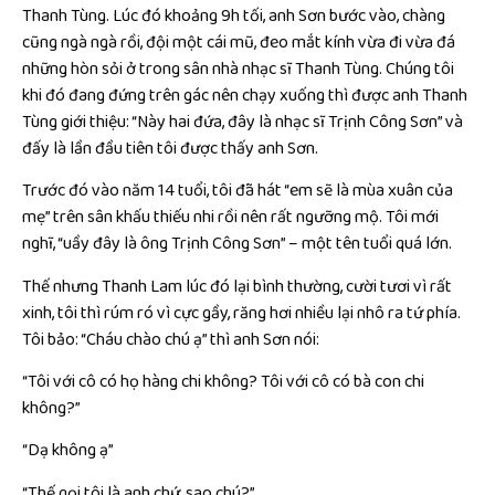
Thanh Tùng. Lúc đó khoảng 9h tối, anh Sơn bước vào, chàng
cũng ngà ngà rồi, đội một cái mũ, đeo mắt kính vừa đi vừa đá
những hòn sỏi ở trong sân nhà nhạc sĩ Thanh Tùng. Chúng tôi
khi đó đang đứng trên gác nên chạy xuống thì được anh Thanh
Tùng giới thiệu: “Này hai đứa, đây là nhạc sĩ Trịnh Công Sơn” và
đấy là lần đầu tiên tôi được thấy anh Sơn.
Trước đó vào năm 14 tuổi, tôi đã hát “em sẽ là mùa xuân của
mẹ” trên sân khấu thiếu nhi rồi nên rất ngưỡng mộ. Tôi mới
nghĩ, “uầy đây là ông Trịnh Công Sơn” – một tên tuổi quá lớn.
Thế nhưng Thanh Lam lúc đó lại bình thường, cười tươi vì rất
xinh, tôi thì rúm ró vì cực gầy, răng hơi nhiều lại nhô ra tứ phía.
Tôi bảo: “Cháu chào chú ạ” thì anh Sơn nói:
“Tôi với cô có họ hàng chi không? Tôi với cô có bà con chi
không?”
“Dạ không ạ”
“Thế gọi tôi là anh chứ, sao chú?”.