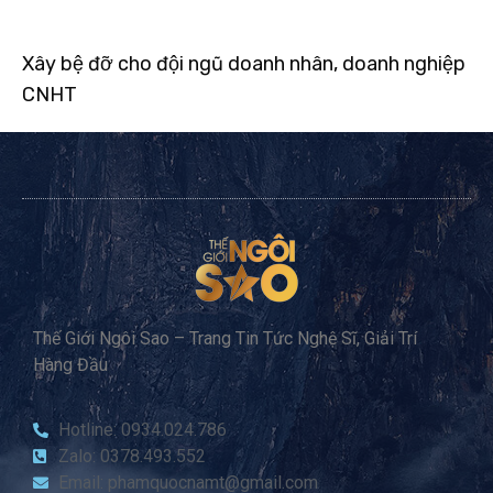
Xây bệ đỡ cho đội ngũ doanh nhân, doanh nghiệp
CNHT
Thế Giới Ngôi Sao – Trang Tin Tức Nghệ Sĩ, Giải Trí
Hàng Đầu
Hotline: 0934.024.786
Zalo: 0378.493.552
Email: phamquocnamt@gmail.com