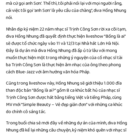
mà cứ gọi anh Sơn’. Thế thì, tôi phải nói lại với mọi người rằng,
cái việc tôi gọi ‘anh Sơn’ là yêu cầu của chàng”, diva Hồng Nhung
nói.
Nhân dịp kỷ niệm 22 năm nhạc sĩ Trịnh Công Sơn rời xa cõi tạm,
diva Hồng Nhung đã quyết định thực hiện liveshow “Bống là ai”
sẽ được tổ chức ngày vào 11 và 12/3 tại Nhà hát Lớn Hà Nội.
Đây là dự án mà diva Hồng Nhung đã ấp ủ từ lâu với mong
muốn thực hiện một trong những ý nguyện của cố nhạc sĩ tài
ba Trịnh Công Sơn là thực hiện âm nhạc của ông theo phong
cách Blue-Jazz với âm hưởng văn hóa Pháp.
Cũng trong liveshow này, Hồng Nhung sẽ giới thiệu 1.000 đĩa
than độc bản “Bống là ai?” gồm 8 ca khúc bất hủ của nhạc sĩ
Trịnh Công Sơn được hát bằng tiếng Việt và tiếng Pháp, cùng
MV mới “Simple Beauty – Vẻ đẹp giản đơn” với những ca khúc
do chính cô sáng tác.
Trong buổi chia sẻ mới đây về những dự án của mình, diva Hồng
Nhung đã kể lại những câu chuyện, kỷ niệm khó quên với nhạc sĩ