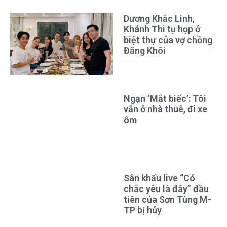
Dương Khắc Linh,
Khánh Thi tụ họp ở
biệt thự của vợ chồng
Đăng Khôi
Ngạn ‘Mắt biếc’: Tôi
vẫn ở nhà thuê, đi xe
ôm
Sân khấu live “Có
chắc yêu là đây” đầu
tiên của Sơn Tùng M-
TP bị hủy