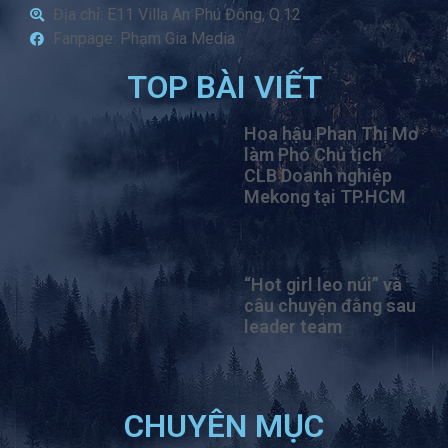
Địa chỉ: E11 Villa An Phú Đông, Q.12
Fanpage: Phạm Gia Media
TOP BÀI VIẾT
Hoa hậu Phan Thị Mơ
làm Phó Chủ tịch
CLB Doanh nghiệp
Mekong tại TP.HCM
“Hot girl leo núi” và
câu chuyện đằng sau
leader team
CHUYÊN MỤC