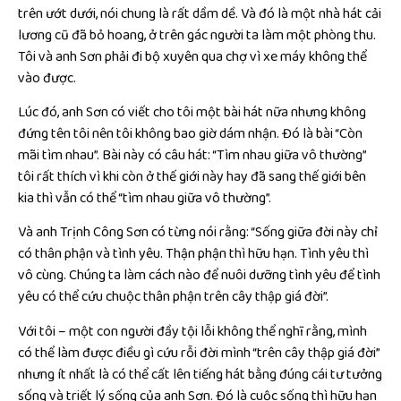
trên ướt dưới, nói chung là rất dầm dề. Và đó là một nhà hát cải
lương cũ đã bỏ hoang, ở trên gác người ta làm một phòng thu.
Tôi và anh Sơn phải đi bộ xuyên qua chợ vì xe máy không thể
vào được.
Lúc đó, anh Sơn có viết cho tôi một bài hát nữa nhưng không
đứng tên tôi nên tôi không bao giờ dám nhận. Đó là bài “Còn
mãi tìm nhau”. Bài này có câu hát: “Tìm nhau giữa vô thường”
tôi rất thích vì khi còn ở thế giới này hay đã sang thế giới bên
kia thì vẫn có thể “tìm nhau giữa vô thường”.
Và anh Trịnh Công Sơn có từng nói rằng: “Sống giữa đời này chỉ
có thân phận và tình yêu. Thận phận thì hữu hạn. Tình yêu thì
vô cùng. Chúng ta làm cách nào để nuôi dưỡng tình yêu để tình
yêu có thể cứu chuộc thân phận trên cây thập giá đời”.
Với tôi – một con người đầy tội lỗi không thể nghĩ rằng, mình
có thể làm được điều gì cứu rỗi đời mình “trên cây thập giá đời”
nhưng ít nhất là có thể cất lên tiếng hát bằng đúng cái tư tưởng
sống và triết lý sống của anh Sơn. Đó là cuộc sống thì hữu hạn