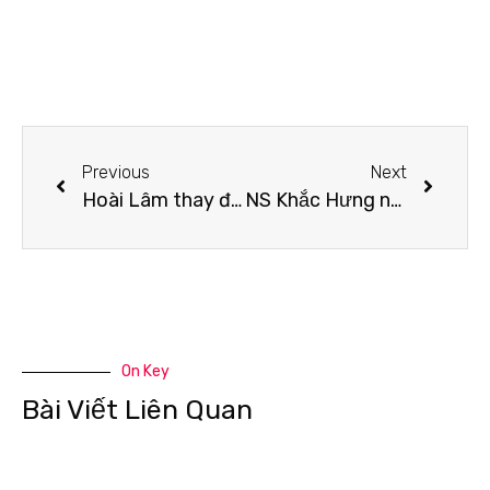
Previous
Next
Hoài Lâm thay đổi ngoại hình chóng mặt mỗi lần đi hát: Từ vẻ ngoài soái ca đến ‘xuống dốc’ đáng báo động và giờ thì…
NS Khắc Hưng nói gì khi phần hát tiếng Việt của Đức Phúc bị cho là “lép vế” khi hoà giọng cùng 911?
On Key
Bài Viết Liên Quan