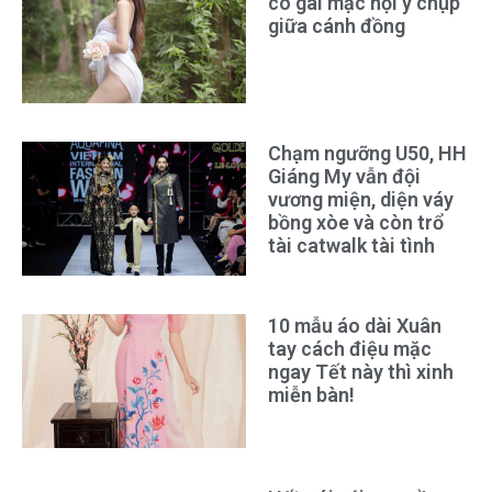
cô gái mặc nội y chụp
giữa cánh đồng
Chạm ngưỡng U50, HH
Giáng My vẫn đội
vương miện, diện váy
bồng xòe và còn trổ
tài catwalk tài tình
10 mẫu áo dài Xuân
tay cách điệu mặc
ngay Tết này thì xinh
miễn bàn!