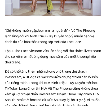
“Chị không muốn gặp, bọn em ra ngoài đi” – Vũ Thu Phương
lạnh lùng nói khi Minh Triệu – Kỳ Duyên ngỏ ý muốn bảo vệ
danh dự của bản thân trong tập mới của The Face.
Tập 4 The Face Vietnam vừa lên sóng với thử thách livestream
cho sự kiện ra mắt ứng dụng mua sắm của một thương hiệu
thời trang.
Để có thể tăng thêm phần phong phú trong thử thách
livestream, 4 HLV đã ra sức tìm kiếm những “chiêu bài” lôi kéo
của riêng mình. Trong khi HLV Minh Triệu – Kỳ Duyên mời hot
TikToker Long Chun thì HLV Vũ Thu Phương cũng không thua
kém gì với “chiến thần livestream” Phạm Thoại. Tuy nhiên, HLV
Anh Thư chỉ mời học trò cũ Đức Ân quay lại hỗ trợ đội vì muốn
sẽ chiến thắng bằng sự nỗ lực của bản thân các thí sinh.