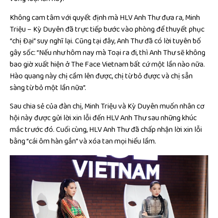
Không cam tâm với quyết định mà HLV Anh Thư đưa ra, Minh
Triệu – Kỳ Duyên đã trực tiếp bước vào phòng để thuyết phục
“chị Đại” suy nghĩ lại. Cũng tại đây, Anh Thư đã có lời tuyên bố
gây sốc: “Nếu như hôm nay mà Toại ra đi, thì Anh Thư sẽ không
bao giờ xuất hiện ở The Face Vietnam bất cứ một lần nào nữa.
Hào quang này chị cầm lên được, chị từ bỏ được và chị sẵn
sàng từ bỏ một lần nữa”.
Sau chia sẻ của đàn chị, Minh Triệu và Kỳ Duyên muốn nhân cơ
hội này được gửi lời xin lỗi đến HLV Anh Thư sau những khúc
mắc trước đó. Cuối cùng, HLV Anh Thư đã chấp nhận lời xin lỗi
bằng “cái ôm hàn gắn” và xóa tan mọi hiểu lầm.