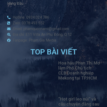
Hàng Đầu
Hotline: 0934.024.786
Zalo: 0378.493.552
Email: phamquocnamt@gmail.com
Địa chỉ: E11 Villa An Phú Đông, Q.12
Fanpage: Phạm Gia Media
TOP BÀI VIẾT
Hoa hậu Phan Thị Mơ
làm Phó Chủ tịch
CLB Doanh nghiệp
Mekong tại TP.HCM
“Hot girl leo núi” và
câu chuyện đằng sau