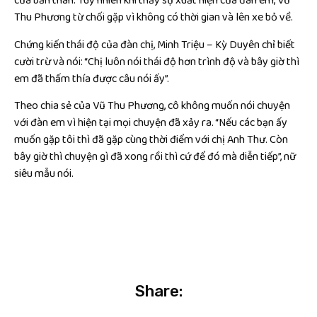
của bản thân. Tuy nhiên khi thấy sự xuất hiện của đàn em, Vũ
Thu Phương từ chối gặp vì không có thời gian và lên xe bỏ về.
Chứng kiến thái độ của đàn chị, Minh Triệu – Kỳ Duyên chỉ biết
cười trừ và nói: “Chị luôn nói thái độ hơn trình độ và bây giờ thì
em đã thấm thía được câu nói ấy”.
Theo chia sẻ của Vũ Thu Phương, cô không muốn nói chuyện
với đàn em vì hiện tại mọi chuyện đã xảy ra. “Nếu các bạn ấy
muốn gặp tôi thì đã gặp cùng thời điểm với chị Anh Thư. Còn
bây giờ thì chuyện gì đã xong rồi thì cứ để đó mà diễn tiếp”, nữ
siêu mẫu nói.
Share: