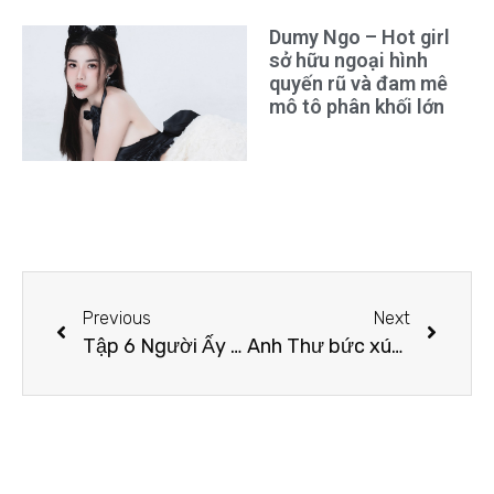
Dumy Ngo – Hot girl
sở hữu ngoại hình
quyến rũ và đam mê
mô tô phân khối lớn
Previous
Next
Tập 6 Người Ấy Là Ai 2023: Quỳnh Lương tìm thấy tình mới sau hôn nhân đổ vỡ
Anh Thư bức xúc vì bị học trò Vũ Thu Phương gọi bằng tên trống không tại The Face Vietnam 2023