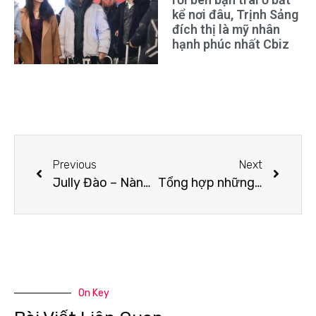
kể nơi đâu, Trịnh Sảng
đích thị là mỹ nhân
hạnh phúc nhất Cbiz
Previous
Next
Jully Đào – Nàng Dancer sở hữu tài năng và nhan sắc cực phẩm
Tổng hợp những pha ăn mặc gây tranh cãi của Ngọc Châu
On Key