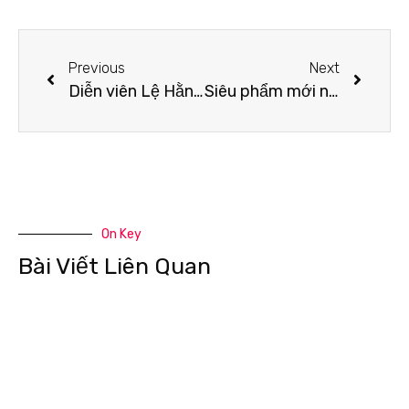
Previous
Next
Diễn viên Lệ Hằng đã bị cơ quan điều tra theo dõi từ lâu
Siêu phẩm mới nhà Mperla “kỳ diệu” đến mức nào?
On Key
Bài Viết Liên Quan