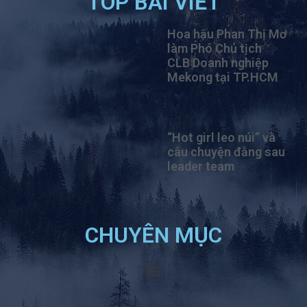
TOP BÀI VIẾT
Hoa hậu Phan Thị Mơ
làm Phó Chủ tịch
CLB Doanh nghiệp
Mekong tại TP.HCM
“Hot girl leo núi” và
câu chuyện đằng sau
leader team
CHUYÊN MỤC