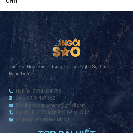
CNHT
Thế Giới Ngôi Sao – Trang Tin Tức Nghệ Sĩ, Giải Trí
Hàng Đầu
Hotline: 0934.024.786
Zalo: 0378.493.552
Email: phamquocnamt@gmail.com
Địa chỉ: E11 Villa An Phú Đông, Q.12
Fanpage: Phạm Gia Media