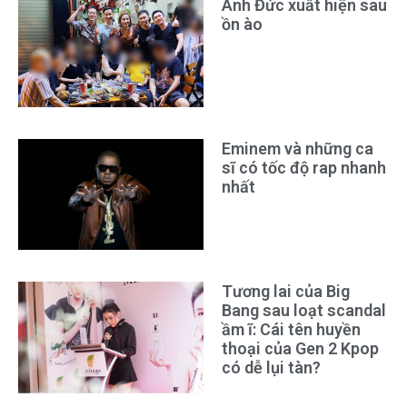
Anh Đức xuất hiện sau
ồn ào
Eminem và những ca
sĩ có tốc độ rap nhanh
nhất
Tương lai của Big
Bang sau loạt scandal
ầm ĩ: Cái tên huyền
thoại của Gen 2 Kpop
có dễ lụi tàn?