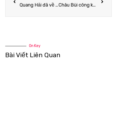
Quang Hải đã về nước trong vòng tay gia đình sau 1 năm xuất ngoại không thành công
Châu Bùi công khai gọi Binz là “chồng”
On Key
Bài Viết Liên Quan