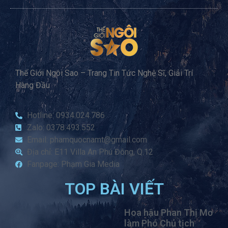
Thế Giới Ngôi Sao – Trang Tin Tức Nghệ Sĩ, Giải Trí
Hàng Đầu
Hotline: 0934.024.786
Zalo: 0378.493.552
Email: phamquocnamt@gmail.com
Địa chỉ: E11 Villa An Phú Đông, Q.12
Fanpage: Phạm Gia Media
TOP BÀI VIẾT
Hoa hậu Phan Thị Mơ
làm Phó Chủ tịch