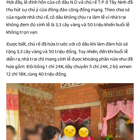
Mới đây, lễ đính hôn của cô dâu N.D và chú rể T.P ở Tây Ninh đã
thu hút sự chú ý của đông đảo cộng đồng mạng. Theo chia sẻ
của người nhà chú rể, cô dâu không chịu ra làm lễ vì nhà trai
không đem đủ sính lễ là 3,3 cây vàng và 50 triệu khiến buổi lễ
không trọn vẹn.
Được biết, chú rể đã hứa trước với cô dâu khi làm đám hỏi sẽ
tặng 3,3 cây vàng và 50 triệu đồng. Tuy nhiên, đến khi buổi lễ
diễn ra, nhà trai chỉ mang sính lễ được khoảng phân nửa như đã
hứa gồm: Đôi bông 1 chỉ 24K, dây chuyền 5 chỉ 24K, 2 bộ ximen
12 chỉ 18K, cùng 40 triệu đồng.