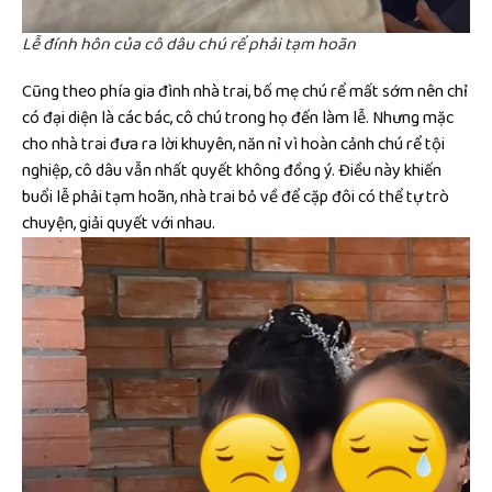
Lễ đính hôn của cô dâu chú rể phải tạm hoãn
Cũng theo phía gia đình nhà trai, bố mẹ chú rể mất sớm nên chỉ
có đại diện là các bác, cô chú trong họ đến làm lễ. Nhưng mặc
cho nhà trai đưa ra lời khuyên, năn nỉ vì hoàn cảnh chú rể tội
nghiệp, cô dâu vẫn nhất quyết không đồng ý. Điều này khiến
buổi lễ phải tạm hoãn, nhà trai bỏ về để cặp đôi có thể tự trò
chuyện, giải quyết với nhau.