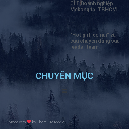
CLB Doanh nghiệp
Mekong tại TP.HCM
“Hot girl leo núi” và
câu chuyện đằng sau
leader team
CHUYÊN MỤC
Made with
by Pham Gia Media​​