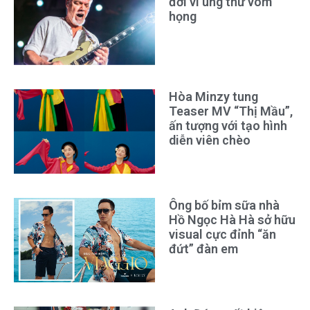
đời vì ung thư vòm
họng
Hòa Minzy tung
Teaser MV “Thị Mầu”,
ấn tượng với tạo hình
diễn viên chèo
Ông bố bỉm sữa nhà
Hồ Ngọc Hà Hà sở hữu
visual cực đỉnh “ăn
đứt” đàn em