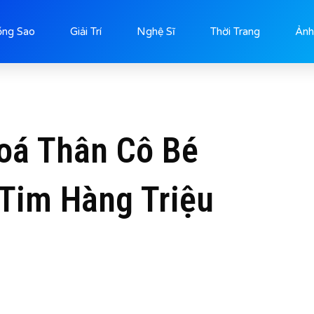
ống Sao
Giải Trí
Nghệ Sĩ
Thời Trang
Ảnh
Hoá Thân Cô Bé
 Tim Hàng Triệu