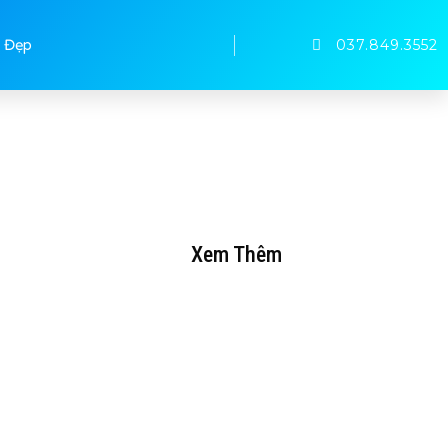
037.849.3552
 Đẹp
Xem Thêm