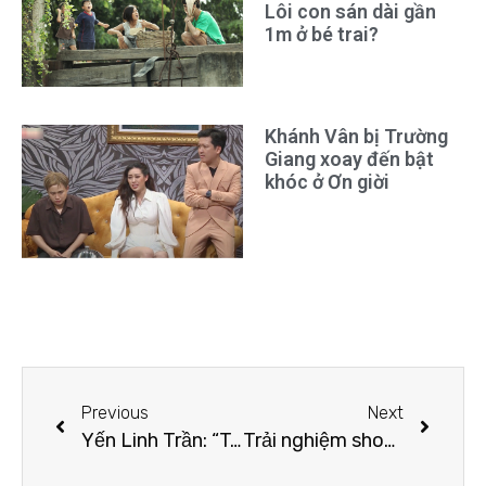
Lôi con sán dài gần
1m ở bé trai?
Khánh Vân bị Trường
Giang xoay đến bật
khóc ở Ơn giời
Previous
Next
Yến Linh Trần: “Tôi muốn khẳng định mình với vai trò là một người mẫu chuyên nghiệp”
Trải nghiệm show diễn đầu tiên của Yến Linh Trần: “Tôi run nhưng rất tự hào”