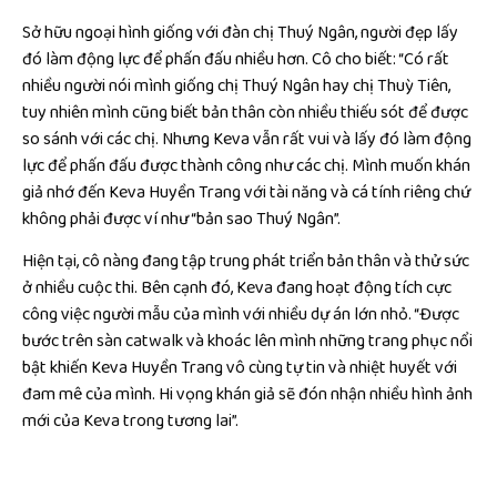
Sở hữu ngoại hình giống với đàn chị Thuý Ngân, người đẹp lấy
đó làm động lực để phấn đấu nhiều hơn. Cô cho biết: “Có rất
nhiều người nói mình giống chị Thuý Ngân hay chị Thuỳ Tiên,
tuy nhiên mình cũng biết bản thân còn nhiều thiếu sót để được
so sánh với các chị. Nhưng Keva vẫn rất vui và lấy đó làm động
lực để phấn đấu được thành công như các chị. Mình muốn khán
giả nhớ đến Keva Huyền Trang với tài năng và cá tính riêng chứ
không phải được ví như “bản sao Thuý Ngân”.
Hiện tại, cô nàng đang tập trung phát triển bản thân và thử sức
ở nhiều cuộc thi. Bên cạnh đó, Keva đang hoạt động tích cực
công việc người mẫu của mình với nhiều dự án lớn nhỏ. “Được
bước trên sàn catwalk và khoác lên mình những trang phục nổi
bật khiến Keva Huyền Trang vô cùng tự tin và nhiệt huyết với
đam mê của mình. Hi vọng khán giả sẽ đón nhận nhiều hình ảnh
mới của Keva trong tương lai”.