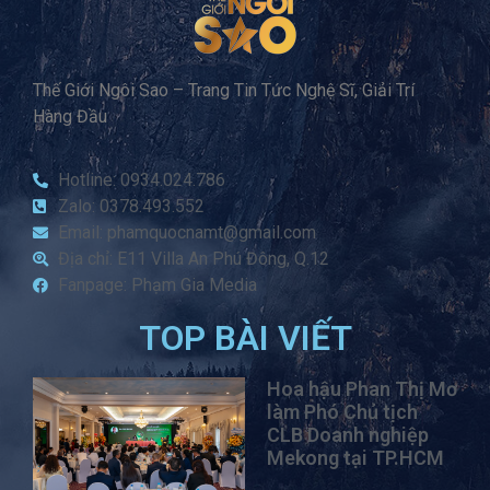
Thế Giới Ngôi Sao – Trang Tin Tức Nghệ Sĩ, Giải Trí
Hàng Đầu
Hotline: 0934.024.786
Zalo: 0378.493.552
Email: phamquocnamt@gmail.com
Địa chỉ: E11 Villa An Phú Đông, Q.12
Fanpage: Phạm Gia Media
TOP BÀI VIẾT
Hoa hậu Phan Thị Mơ
làm Phó Chủ tịch
CLB Doanh nghiệp
Mekong tại TP.HCM