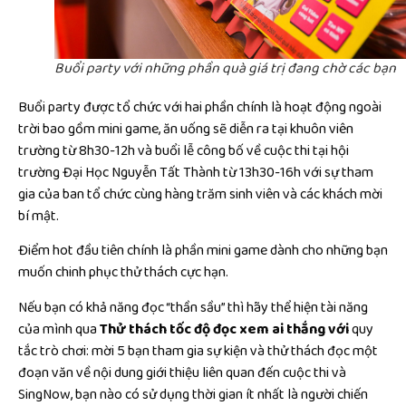
Buổi party với những phần quà giá trị đang chờ các bạn
Buổi party được tổ chức với hai phần chính là hoạt động ngoài
trời bao gồm mini game, ăn uống sẽ diễn ra tại khuôn viên
trường từ 8h30-12h và buổi lễ công bố về cuộc thi tại hội
trường Đại Học Nguyễn Tất Thành từ 13h30-16h với sự tham
gia của ban tổ chức cùng hàng trăm sinh viên và các khách mời
bí mật.
Điểm hot đầu tiên chính là phần mini game dành cho những bạn
muốn chinh phục thử thách cực hạn.
Nếu bạn có khả năng đọc “thần sầu” thì hãy thể hiện tài năng
của mình qua
Thử thách tốc độ đọc xem ai thắng với
quy
tắc trò chơi: mời 5 bạn tham gia sự kiện và thử thách đọc một
đoạn văn về nội dung giới thiệu liên quan đến cuộc thi và
SingNow, bạn nào có sử dụng thời gian ít nhất là người chiến