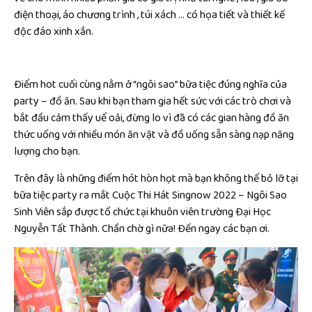
điện thoại, áo chương trình , túi xách … có họa tiết và thiết kế
độc đáo xinh xắn.
Điểm hot cuối cùng nằm ở “ngôi sao” bữa tiệc đúng nghĩa của
party – đồ ăn. Sau khi bạn tham gia hết sức với các trò chơi và
bắt đầu cảm thấy uể oải, đừng lo vì đã có các gian hàng đồ ăn
thức uống với nhiều món ăn vặt và đồ uống sẵn sàng nạp năng
lượng cho bạn.
Trên đây là những điểm hót hòn họt mà bạn không thể bỏ lỡ tại
bữa tiệc party ra mắt Cuộc Thi Hát Singnow 2022 – Ngôi Sao
Sinh Viên sắp được tổ chức tại khuôn viên trường Đại Học
Nguyễn Tất Thành. Chần chờ gì nữa! Đến ngay các bạn ơi.