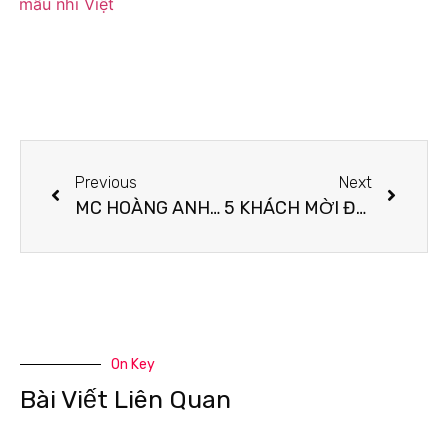
Previous
Next
MC HOÀNG ANH LẦN ĐẦU TRẢI LÒNG VỀ CUỘC SỐNG LÀM MẸ ĐƠN THÂN
5 KHÁCH MỜI ĐẶC BIỆT ĐẾN VỚI PARTY SINGNOW 2022, HỌ LÀ AI?
On Key
Bài Viết Liên Quan