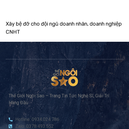
Xây bệ đỡ cho đội ngũ doanh nhân, doanh nghiệp
CNHT
Thế Giới Ngôi Sao – Trang Tin Tức Nghệ Sĩ, Giải Trí
Hàng Đầu
Hotline: 0934.024.786
Zalo: 0378.493.552