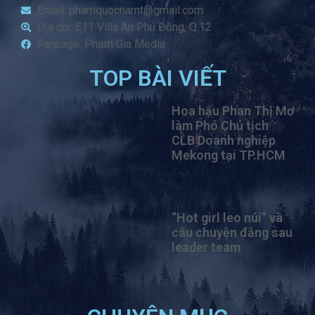
Email: phamquocnamt@gmail.com
Địa chỉ: E11 Villa An Phú Đông, Q.12
Fanpage: Phạm Gia Media
TOP BÀI VIẾT
Hoa hậu Phan Thị Mơ
làm Phó Chủ tịch
CLB Doanh nghiệp
Mekong tại TP.HCM
“Hot girl leo núi” và
câu chuyện đằng sau
leader team