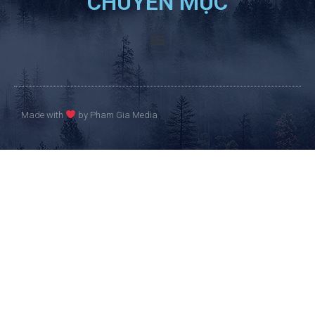
CHUYÊN MỤC
Made with
by Pham Gia Media​​