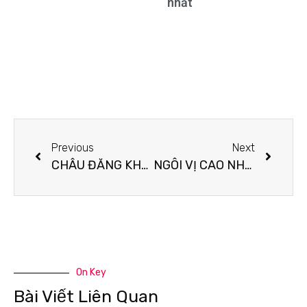
nhất
Previous
Next
CHÂU ĐĂNG KHOA NHẬN LỜI MỜI LÀM BAN GIÁM KHẢO CUỘC THI HÁT SING NOW 2022 – NGÔI SAO SINH VIÊN
NGÔI VỊ CAO NHẤT CUỘC THI HÁT SING NOW 2022 – NGÔI SAO SINH VIÊN THUỘC VỀ AI?
On Key
Bài Viết Liên Quan