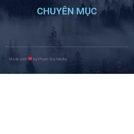
CHUYÊN MỤC
Made with
by Pham Gia Media​​