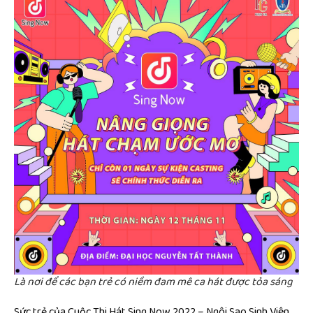
Là nơi để các bạn trẻ có niềm đam mê ca hát được tỏa sáng
Sức trẻ của Cuộc Thi Hát Sing Now 2022 – Ngôi Sao Sinh Viên