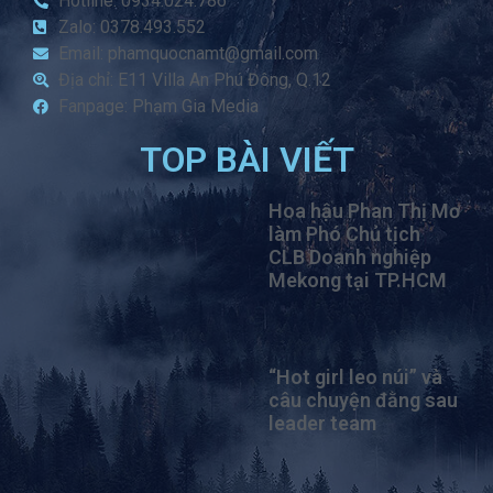
Hotline: 0934.024.786
Zalo: 0378.493.552
Email: phamquocnamt@gmail.com
Địa chỉ: E11 Villa An Phú Đông, Q.12
Fanpage: Phạm Gia Media
TOP BÀI VIẾT
Hoa hậu Phan Thị Mơ
làm Phó Chủ tịch
CLB Doanh nghiệp
Mekong tại TP.HCM
“Hot girl leo núi” và
câu chuyện đằng sau
leader team